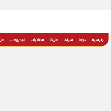
الرئيسية
دراما
سينما
مزيكا
فضائيات
فيديوهات
مرأ