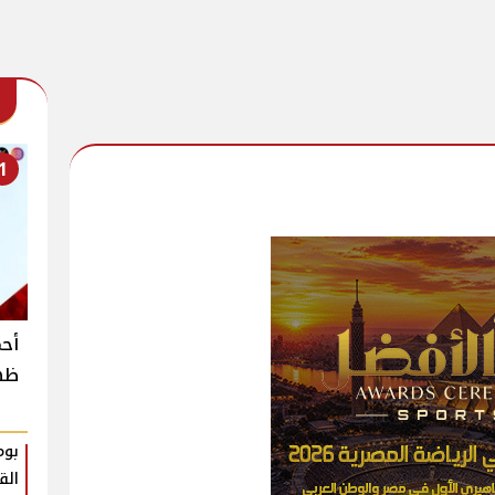
1
أحم
ظهو
بوم
الق