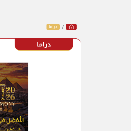
دراما
دراما