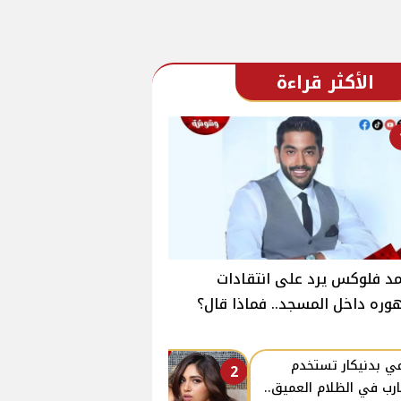
الأكثر قراءة
د فلوكس يرد على انتقادات
ره داخل المسجد.. فماذا قال؟
ي بدنيكار تستخدم
2
ارب في الظلام العميق..