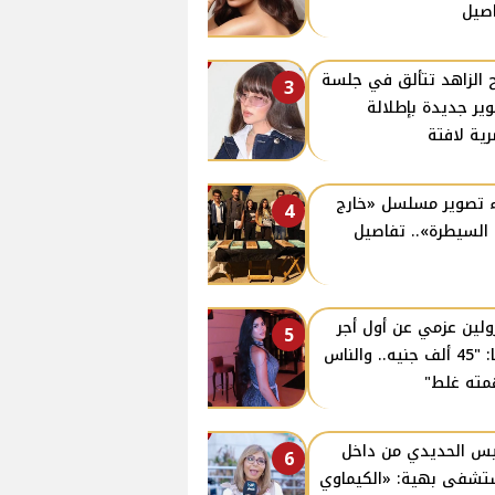
صيل
 الزاهد تتألق في جلسة
3
ير جديدة بإطلالة
ية لافتة
 تصوير مسلسل «خارج
4
السيطرة».. تفاصيل
ولين عزمي عن أول أجر
5
لها: "45 ألف جنيه.. والناس
ته غلط"
س الحديدي من داخل
6
شفى بهية: «الكيماوي