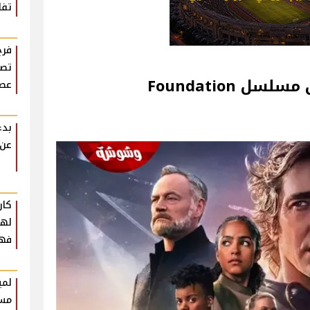
تفا
فرح
تصو
 Foundation
عصر
بدء
عن 
كار
فهم
لمي
مست