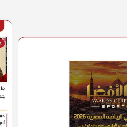
1
جدي
حمو
ألب