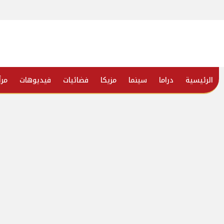
الرئيسية
دراما
سينما
مزيكا
فضائيات
فيديوهات
مرأ