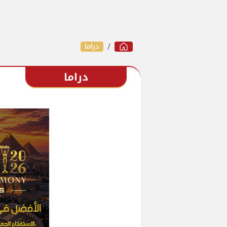
دراما
دراما