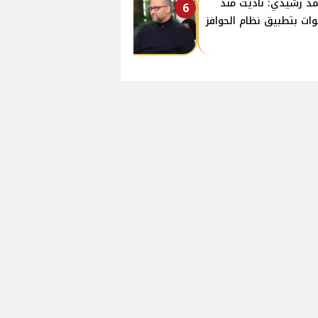
د رشيدي: ناديت منذ
6
ات بتطبيق نظام الحوافز