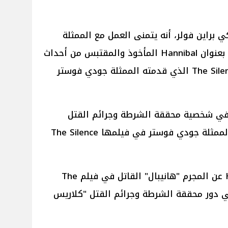
كي براين فولر، أنه يتمنى العمل مع الممثلة
زيندايا وأن ينتج لها مسلسل كامل بعنوان Hannibal المأخوذ والمقتبس من أحداث
الفيلم الشهير The Silence of the Lambs الذي قدمته الممثلة جودي فوستر
يا في شخصية محققة الشرطة وجرائم القتل
"كلاريس ستارلينج" التي قدمتها الممثلة جودي فوستر في فيلمها The Silence
ويريد فولر إنتاج مسلسل Hannibal عن المجرم "هانيبال" القاتل في فيلم The
Silenc، لكي يعطي دور محققة الشرطة وجرائم القتل "كلاريس