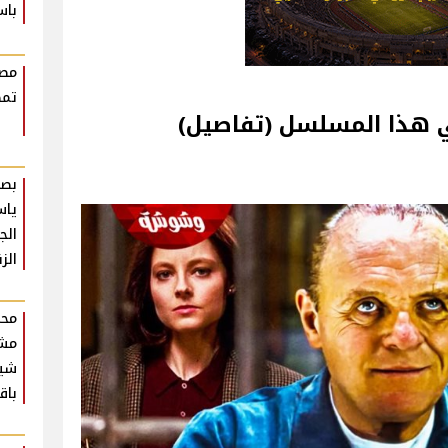
باس
مصط
تمض
ي هذا المسلسل (تفاصيل)
بصو
ياس
الج
الز
محم
مش
شير
باق