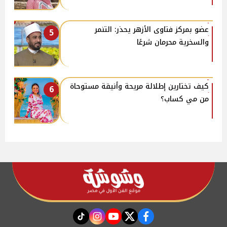
عضو بمركز فتاوى الأزهر يحذر: التنمر
5
والسخرية محرمان شرعًا
كيف تختارين إطلالة مريحة وأنيقة مستوحاة
6
من مي كساب؟
instagram
tiktok
youtube
twitter
facebook