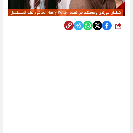
كيليان مورفي ومشهد من فيلم Harry Potter المأخوذ عنه المسلسل
شارك