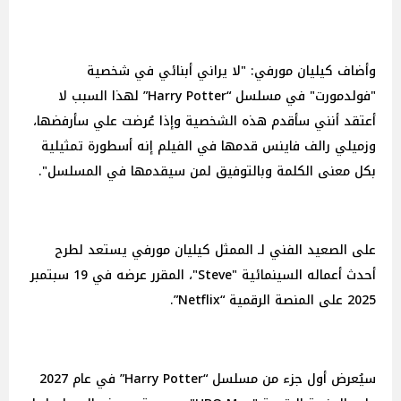
وأضاف كيليان مورفي: "لا يراني أبنائي في شخصية
"فولدمورت" في مسلسل “Harry Potter” لهذا السبب لا
أعتقد أنني سأقدم هذه الشخصية وإذا عُرضت علي سأرفضها،
وزميلي رالف فاينس قدمها في الفيلم إنه أسطورة تمثيلية
بكل معنى الكلمة وبالتوفيق لمن سيقدمها في المسلسل".
على الصعيد الفني لـ الممثل كيليان مورفي يستعد لطرح
أحدث أعماله السينمائية "Steve"، المقرر عرضه في 19 سبتمبر
2025 على المنصة الرقمية “Netflix”.
سيُعرض أول جزء من مسلسل “Harry Potter” في عام 2027