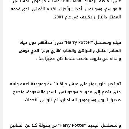
على المنصة الرقمية "HBO Max" وسيستمر عرض المسلسل لـ
8 مواسم، وهو نفس أحداث وأجزاء الفيلم الأصلي الذي قدمه
الممثل دانيال رادكليف في عام 2001.
فيلم ومسلسل “Harry Potter” تدور أحداثهم حول حياة
الساحر الطفل والمراهق والشاب "هاري بوتر" الذي توفى
والداه في ظروف غامضة عندما كان صغيرًا جدًا.
ثم يُجبر هاري بوتر على عيش حياة بائسة وعبودية لعمه وابنه
حتى ينضم إلى مدرسة هوجورتس للسحر والشعوذة، ويُصبح
صديق لـ رون وهيرموين الساحران، ثم تتوالى الأحداث.
والمسلسل الجديد “Harry Potter” من بطولة كلا من الفنانين