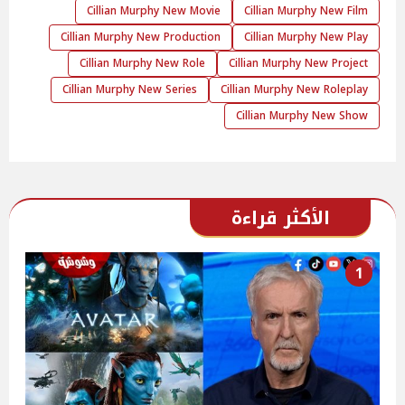
Cillian Murphy New Movie
Cillian Murphy New Film
Cillian Murphy New Production
Cillian Murphy New Play
Cillian Murphy New Role
Cillian Murphy New Project
Cillian Murphy New Series
Cillian Murphy New Roleplay
Cillian Murphy New Show
الأكثر قراءة
1