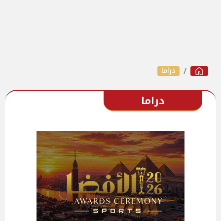
دراما
دراما