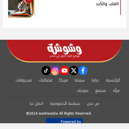
القلب والكبد
instagram
tiktok
youtube
twitter
facebook
الرئيسية
دراما
سينما
مزيكا
فضائيات
فيديوهات
مرأة
مجتمع
منوعات
من نحن
سياسة الخصوصية
اتصل بنا
©2024 washwasha All Rights Reserved.
Powered by