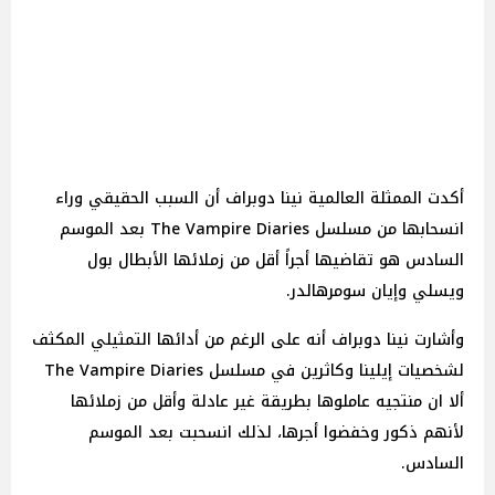
أكدت الممثلة العالمية نينا دوبراف أن السبب الحقيقي وراء
انسحابها من مسلسل The Vampire Diaries بعد الموسم
السادس هو تقاضيها أجراً أقل من زملائها الأبطال بول
ويسلي وإيان سومرهالدر.
وأشارت نينا دوبراف أنه على الرغم من أدائها التمثيلي المكثف
لشخصيات إيلينا وكاثرين في مسلسل The Vampire Diaries
ألا ان منتجيه عاملوها بطريقة غير عادلة وأقل من زملائها
لأنهم ذكور وخفضوا أجرها، لذلك انسحبت بعد الموسم
السادس.