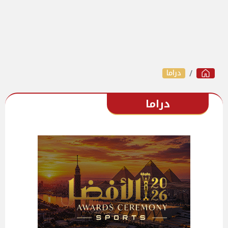
دراما
دراما