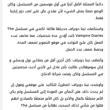
دائماً الممثلة الأقل أجرًا في أول موسمين من المسلسل، وكان
الوضع صعبًا بعض الشيء لأن عقدي نصّ على لعب دور إيلينا
فقط.
واستكملت نينا دوبراف حديثها قائلة: لكنني في مسلسل The
Vampire Diaries كنت أؤدي عدة شخصيات، مما ضاعف عبء
العمل كان عليّ التواجد في موقع التصوير لضعف المدة،
وحفظ ضعف عدد الجمل.
وأضافت نينا دوبراف: كان أجري أقل من زملائي بول ويسلي و
إيان سومرهالدر، طالبت بأجر عادل لي لأنني أديت شخصيتين
في المسلسل ولكن رفضت شركة الانتاج.
وأوضحت نينا دوبراف: اضطررتُ للتأكيد على موقفي وقول إن
لم يحدث ذلك، فلن أتمكن من العودة إلى المسلسل ولم يكن
الأمر متعلقًا بالمال والأجر بل كان الأمر متعلقًا بالمبادئ انهم
قللوا من شأني لذلك انسحبت نهائياً من مسلسل The