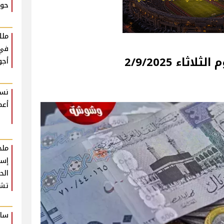
حوا
ملك
في 
اء 2/9/2025
أجو
نسم
أعم
ملخ
إسط
تشع
سام