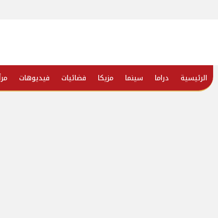
الرئيسية
دراما
سينما
مزيكا
فضائيات
فيديوهات
مرأ