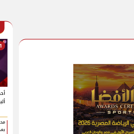
1
أحم
ألب
محم
بعد