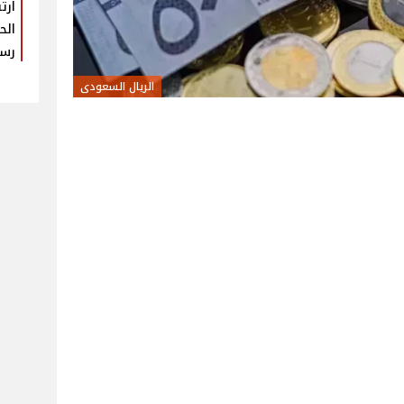
ارت
الح
رس
الريال السعودى