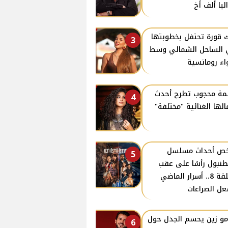
ليا ألف أخ
 قورة تحتفل بخطوبتها
3
الساحل الشمالي وسط
اء رومانسية
ة محجوب تطرح أحدث
4
الها الغنائية "مختلفة"
ص أحداث مسلسل
5
نبول رأسًا على عقب
الحلقة 8.. أسرار الماضي
ل الصراعات
و زين يحسم الجدل حول
6