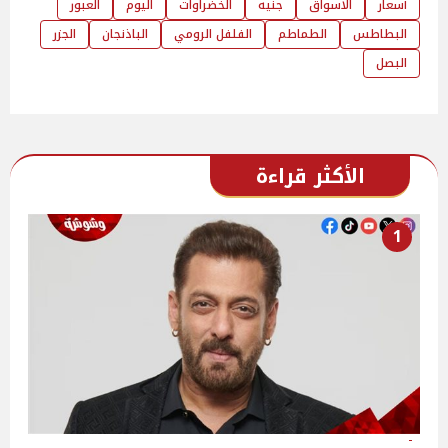
أسعار
الاسواق
جنيه
الخضراوات
اليوم
العبور
البطاطس
الطماطم
الفلفل الرومي
الباذنجان
الجزر
البصل
الأكثر قراءة
1