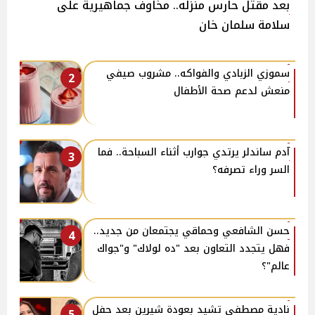
بعد مقتل حارس منزله.. مخاوف جماهيرية على
سلامة سلمان خان
سموزي الزبادي والفواكه.. مشروب صيفي
2
منعش لدعم صحة الأطفال
آدم ساندلر يرتدي جوارب أثناء السباحة.. فما
3
السر وراء تصرفه؟
حسن الشافعي وحماقي يجتمعان من جديد..
4
فهل يتجدد التعاون بعد "ده لولاك" و"جواك
عالم"؟
نادية مصطفى تشيد بعودة شيرين بعد حفل
5