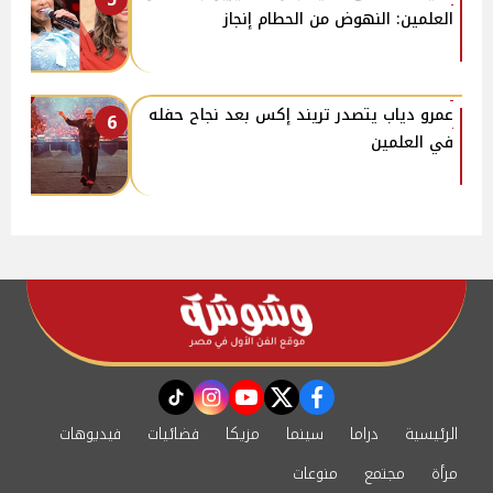
العلمين: النهوض من الحطام إنجاز
عمرو دياب يتصدر تريند إكس بعد نجاح حفله
6
في العلمين
instagram
tiktok
youtube
twitter
facebook
الرئيسية
دراما
سينما
مزيكا
فضائيات
فيديوهات
مرأة
مجتمع
منوعات