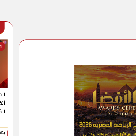
1
الش
أنغ
الك
بهي