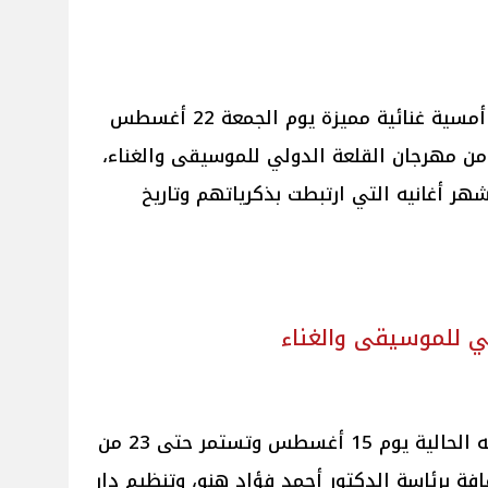
يستعد الفنان مدحت صالح لتقديم أمسية غنائية مميزة يوم الجمعة 22 أغسطس
جاري، ضمن فعاليات الدورة الـ33 من مهرجان القلعة الدولي للموسيقى والغناء،
ر أغانيه التي ارتبطت بذكرياتهم وتاريخ
لي للموسيقى والغناء
تنطلق فعاليات المهرجان في دورته الحالية يوم 15 أغسطس وتستمر حتى 23 من
افة برئاسة الدكتور أحمد فؤاد هنو، وتنظيم دار