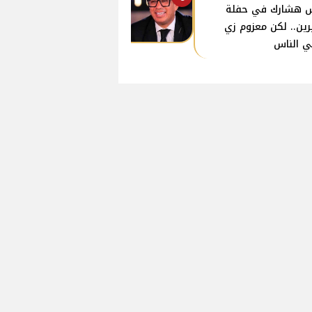
 هشارك في حفلة
ين.. لكن معزوم زي
ي الناس