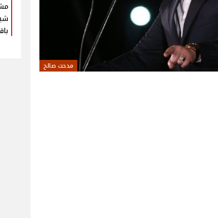
مش
شير
باق
مدحت صالح