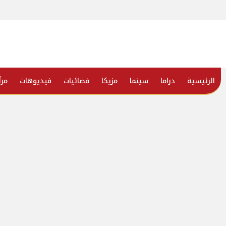
الرئيسية
دراما
سينما
مزيكا
فضائيات
فيديوهات
مرأ