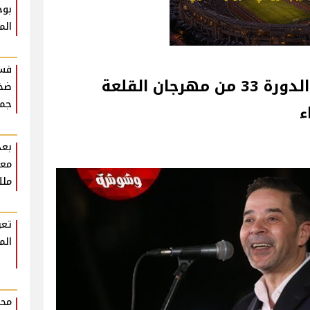
بوح
الم
فست
أمسية لـ مدحت صالح في الدورة 33 من مهرجان القلعة
ضخم
جمه
‎
بعد
معل
ملك
تعر
الم
محم