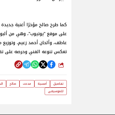
كما طرح صالح مؤخرًا أغنية جديدة ب
على موقع "يوتيوب"، وهي من ألبو
عاطف، وألحان أحمد زعيم، وتوزيع 
تعكس تنوعه الفني وحرصه على تقد
شارك
تفاصيل
أمسية
مدحت
صالح
ال
للموسيقى