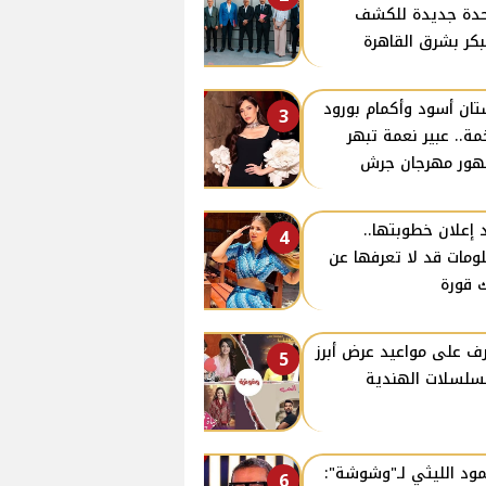
دة جديدة للكشف
بكر بشرق القاهرة
ان أسود وأكمام بورود
3
ة.. عبير نعمة تبهر
ور مهرجان جرش
 إعلان خطوبتها..
4
ومات قد لا تعرفها عن
 قورة
ف على مواعيد عرض أبرز
5
سلسلات الهندية
ود الليثي لـ"وشوشة":
6