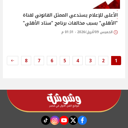
الأعلى للإعلام يستدعي الممثل القانوني لقناة
"الأهلي" بسبب مخالفات برنامج "ستاد الأهلي"
الخميس 09/أبريل/2026 - 01:31 م
8
7
6
5
4
3
2
1
instagram
tiktok
youtube
twitter
facebook