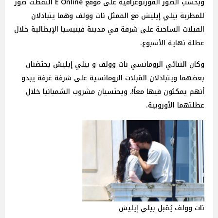
وبحسب الصور الفورتوغرافية على موقع E Online التقطت صور
للمطربة بيلي إيليش مع الممثل نات وولف وهما يتبادلان
القبلات الساخنة على شرفة في مدينة فينيسيا الإيطالية خلال
عطلة نهاية الأسبوع.
وكان الثنائي الرومانسي نات وولف و بيلي إيليش يحتضنان
بعضهما ويتبادلان القبلات الرومانسية على شرفة غرفة يبدو
أنهم يمكثون فيها معاً!، ويحتسيان مشروب الشمبانيا خلال
عطلتهما الأوروبية.
نات وولف يُقبل بيلي إيليش