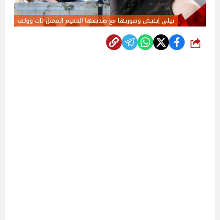
بيلي إيليش وصورتها مع صديقها الحميم الممثل نات وولف
شارك