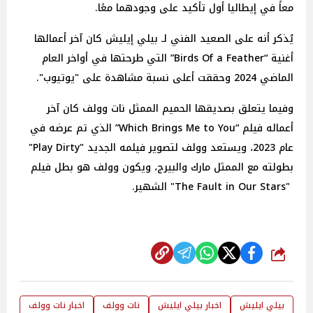
معاً في إيطاليا أول تأكيد على وجودهما معًا.
يُذكر أنه على الصعيد الفني لـ بيلي إيليش كان آخر أعمالها
أغنية “Birds Of a Feather” التي طرحتها في أواخر العام
الماضي 2024 وحققت أعلى نسبة مشاهدة على "يوتيوب".
وفيما يتعلق بصديقها الحميم الممثل نات وولف كان آخر
أعماله فيلم “Which Brings Me to You” الذي تم عرضه في
عام 2023، ويستعد وولف لتصوير فيلمه الجديد "Play Dirty"
بطولته مع الممثل مارك والبيرج، ويكون وولف هو بطل فيلم
"The Fault in Our Stars" الشهير.
شارك
بيلي ايليش
اخبار بيلي ايليش
نات وولف
اخبار نات وولف