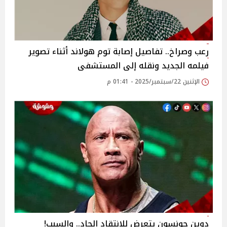
رعب وصراخ.. تفاصيل إصابة توم هولاند أثناء تصوير
فيلمه الجديد ونقله إلى المستشفى
الإثنين 22/سبتمبر/2025 - 01:41 م
دوين جونسون يتعرض للانتقاد الحاد.. والسبب!