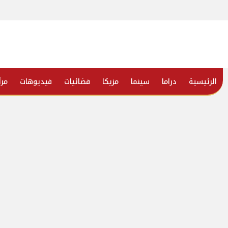
الرئيسية
دراما
سينما
مزيكا
فضائيات
فيديوهات
مرأ