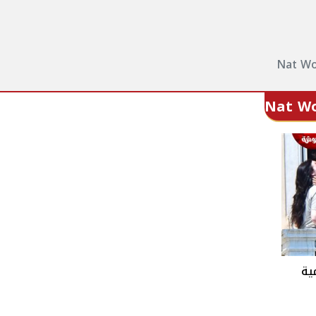
Nat Wol
Nat Wol
ية