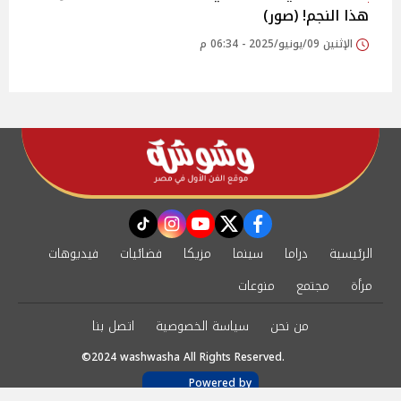
هذا النجم! (صور)
الإثنين 09/يونيو/2025 - 06:34 م
instagram
tiktok
youtube
twitter
facebook
الرئيسية
دراما
سينما
مزيكا
فضائيات
فيديوهات
مرأة
مجتمع
منوعات
من نحن
سياسة الخصوصية
اتصل بنا
©2024 washwasha All Rights Reserved.
Powered by