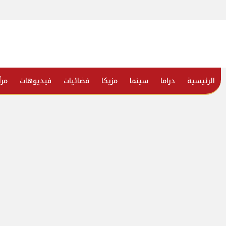
الرئيسية
دراما
سينما
مزيكا
فضائيات
فيديوهات
مرأ