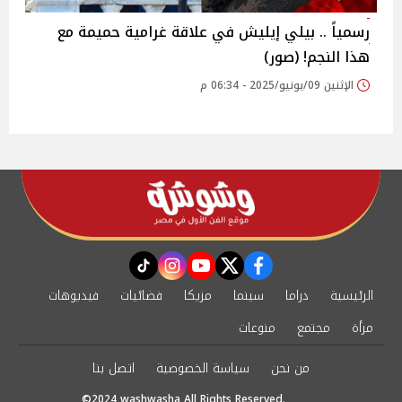
رسمياً .. بيلي إيليش في علاقة غرامية حميمة مع
هذا النجم! (صور)
الإثنين 09/يونيو/2025 - 06:34 م
instagram
tiktok
youtube
twitter
facebook
الرئيسية
دراما
سينما
مزيكا
فضائيات
فيديوهات
مرأة
مجتمع
منوعات
من نحن
سياسة الخصوصية
اتصل بنا
©2024 washwasha All Rights Reserved.