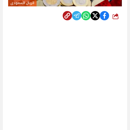
الريال السعودى
شارك