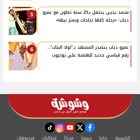
محمد يحيى يحتفل بـ25 سنة تعاون مع عمرو
5
دياب: «رحلة كلها نجاحات وبعتز بيها»
عمرو دياب يتصدر المشهد بـ"لولا البنات"..
6
رقم قياسي جديد للهضبة على يوتيوب
instagram
tiktok
youtube
twitter
facebook
الرئيسية
دراما
سينما
مزيكا
فضائيات
فيديوهات