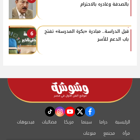
بالصدفة وغادره بالاحترام
قبل الدراسة.. مبادرة «بكرة المدرسة» تفتح
6
باب الدعم للأسر
instagram
tiktok
youtube
twitter
facebook
الرئيسية
دراما
سينما
مزيكا
فضائيات
فيديوهات
مرأة
مجتمع
منوعات