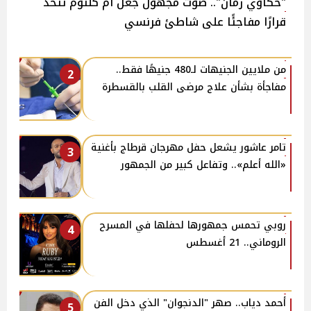
"حكاوي زمان".. صوت مجهول جعل أم كلثوم تتخذ
قرارًا مفاجئًا على شاطئ فرنسي
من ملايين الجنيهات لـ480 جنيهًا فقط..
2
مفاجأة بشأن علاج مرضى القلب بالقسطرة
تامر عاشور يشعل حفل مهرجان قرطاج بأغنية
3
«الله أعلم».. وتفاعل كبير من الجمهور
روبي تحمس جمهورها لحفلها في المسرح
4
الروماني.. 21 أغسطس
أحمد دياب.. صهر "الدنجوان" الذي دخل الفن
5