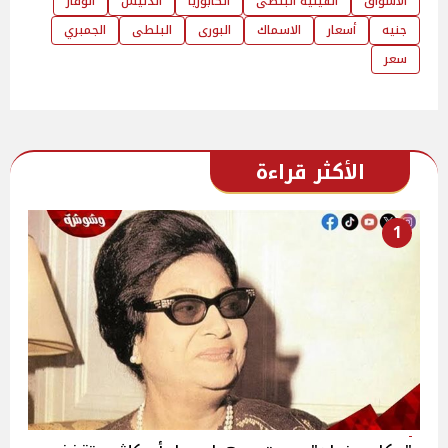
الاسواق
الفيلية البلطى
الكابوريا
الدنيس
الوقار
جنيه
أسعار
الاسماك
البورى
البلطى
الجمبري
سعر
الأكثر قراءة
1