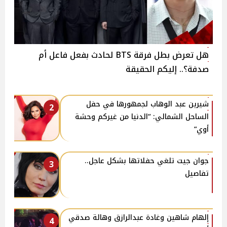
هل تعرض بطل فرقة BTS لحادث بفعل فاعل أم
صدفة؟.. إليكم الحقيقة
شيرين عبد الوهاب لجمهورها في حفل
2
الساحل الشمالي: “الدنيا من غيركم وحشة
أوي”
جوان جيت تلغي حفلاتها بشكل عاجل..
3
تفاصيل
إلهام شاهين وغادة عبدالرازق وهالة صدقي
4