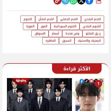
شارك
اللحم البلدي
اللحم الجملي
اللحم الضأن
اللحوم
اللحوم البلدي
اللحوم السودانية
الموز
الموزة
ع رق الفلتو
وش فخدة
أسعار
الاسواق
البفتيك والاستيك
السجق
القاهرة
الأكثر قراءة
1