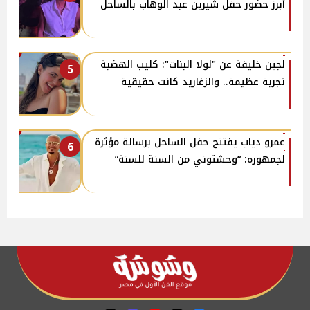
أبرز حضور حفل شيرين عبد الوهاب بالساحل
لجين خليفة عن "لولا البنات": كليب الهضبة
5
تجربة عظيمة.. والزغاريد كانت حقيقية
عمرو دياب يفتتح حفل الساحل برسالة مؤثرة
6
لجمهوره: “وحشتوني من السنة للسنة”