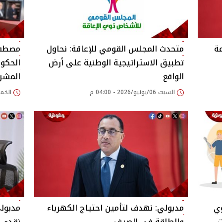
ة
متحدث المجلس القومي للإعاقة: نحاول
مصطفى
تطبيق الاستراتيجية الوطنية على أرض
الحكوم
الواقع
المشر
السبت 06/يونيو/2026 - 04:00 م
الخميس 04/يونيو/
وي
مدبولي: نهدف لتأمين احتياج الكهرباء
مدبولي
ت
والطاقة في الصيف
نقدي