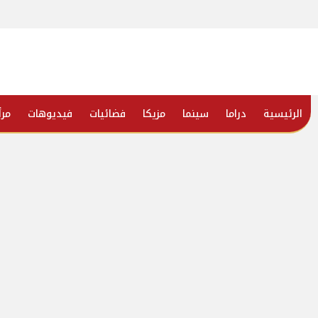
الرئيسية
دراما
سينما
مزيكا
فضائيات
فيديوهات
مرأ