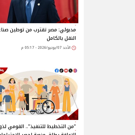
مدبولي: مصر تقترب من توطين صناع
النقل بالكامل
الأحد 07/يونيو/2026 - 05:17 م
"من التخطيط للتنفيذ".. القومي لذ
الإعاقة يطلق منصة لحصر الاحتياجا