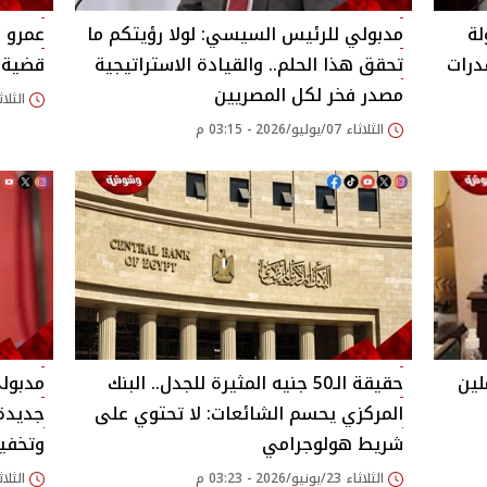
لة
مدبولي للرئيس السيسي: لولا رؤيتكم ما
عمرو 
درات
تحقق هذا الحلم.. والقيادة الاستراتيجية
قضية و
مصدر فخر لكل المصريين
الثلاثاء 07/يوليو/026
الثلاثاء 07/يوليو/2026 - 03:15 م
لين
حقيقة الـ50 جنيه المثيرة للجدل.. البنك
مدبولي
المركزي يحسم الشائعات: لا تحتوي على
جديدة 
شريط هولوجرامي
وتخفي
الثلاثاء 23/يونيو/2026 - 03:23 م
الثلاثاء 16/يونيو/026