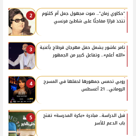
"حكاوي زمان".. صوت مجهول جعل أم كلثوم
2
تتخذ قرارًا مفاجئًا على شاطئ فرنسي
تامر عاشور يشعل حفل مهرجان قرطاج بأغنية
3
«الله أعلم».. وتفاعل كبير من الجمهور
روبي تحمس جمهورها لحفلها في المسرح
4
الروماني.. 21 أغسطس
قبل الدراسة.. مبادرة «بكرة المدرسة» تفتح
5
باب الدعم للأسر