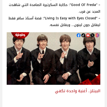
‏– “Good Ol’ Freda”: حكاية السكرتيرة الصامدة التي شاهدت
المجد عن قرب.
‏– “Living Is Easy with Eyes Closed”: قصة أستاذ سافر فقط
ليقابل جون لينون… ويقابل نفسه.
البيتلز.. أغنية واحدة تكفي