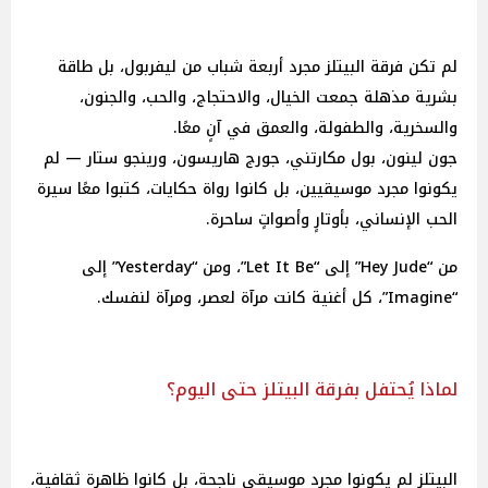
لم تكن فرقة البيتلز مجرد أربعة شباب من ليفربول، بل طاقة
بشرية مذهلة جمعت الخيال، والاحتجاج، والحب، والجنون،
والسخرية، والطفولة، والعمق في آنٍ معًا.
جون لينون، بول مكارتني، جورج هاريسون، ورينجو ستار — لم
يكونوا مجرد موسيقيين، بل كانوا رواة حكايات، كتبوا معًا سيرة
الحب الإنساني، بأوتارٍ وأصواتٍ ساحرة.
من “Hey Jude” إلى “Let It Be”، ومن “Yesterday” إلى
“Imagine”، كل أغنية كانت مرآة لعصر، ومرآة لنفسك.
لماذا يُحتفل بفرقة البيتلز حتى اليوم؟
البيتلز لم يكونوا مجرد موسيقى ناجحة، بل كانوا ظاهرة ثقافية،