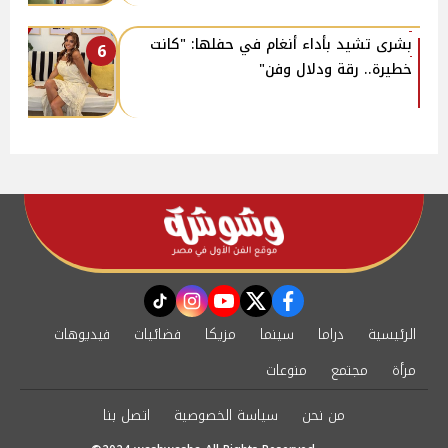
بشرى تشيد بأداء أنغام في حفلها: "كانت
6
خطيرة.. رقة ودلال وفن"
instagram
tiktok
youtube
twitter
facebook
الرئيسية
دراما
سينما
مزيكا
فضائيات
فيديوهات
مرأة
مجتمع
منوعات
من نحن
سياسة الخصوصية
اتصل بنا