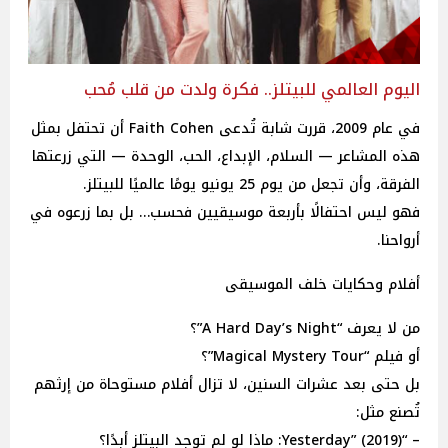
اليوم العالمي للبيتلز.. فكرة ولدت من قلب مُحب
في عام 2009، قررت شابة تُدعى Faith Cohen أن تحتفل بمثل
هذه المشاعر — السلام، الإبداع، الحب، الوحدة — التي زرعتها
الفرقة، وأن تجعل من يوم 25 يونيو يومًا عالميًا للبيتلز.
فهو ليس احتفالًا بأربعة موسيقيين فحسب… بل بما زرعوه في
أرواحنا.
أفلام وحكايات خلف الموسيقى
من لا يعرف “A Hard Day’s Night”؟
أو فيلم “Magical Mystery Tour”؟
بل حتى بعد عشرات السنين، لا تزال أفلام مستوحاة من إرثهم
تُصنع مثل:
‏– “Yesterday” (2019): ماذا لو لم توجد البيتلز أبدًا؟