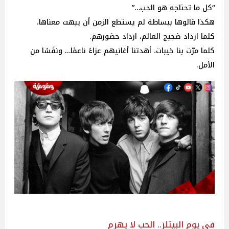
“كل ما تحتاجه هو الحب…”
هكذا قالوها ببساطة لم يستطع الزمن أن يبهت معناها.
كلما ازداد ضجيج العالم، ازداد حضورهم.
كلما مرّت بنا خيبات، أهدتنا أغانيهم عزاءً ناعمًا… ونفَسًا من
الأمل.
في يوم البيتلز.. الحب لا يهرم