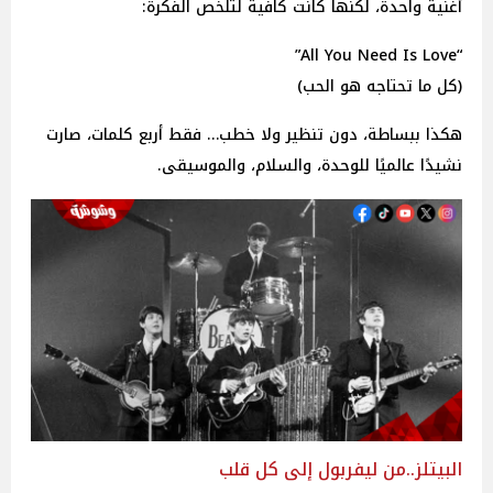
أغنية واحدة، لكنها كانت كافية لتلخّص الفكرة:
“All You Need Is Love”
هكذا ببساطة، دون تنظير ولا خطب… فقط أربع كلمات، صارت
نشيدًا عالميًا للوحدة، والسلام، والموسيقى.
البيتلز..من ليفربول إلى كل قلب