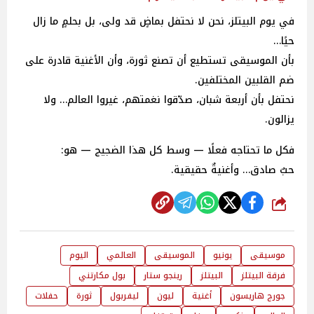
في يوم البيتلز، نحن لا نحتفل بماضٍ قد ولى، بل بحلمٍ ما زال
حيًا…
بأن الموسيقى تستطيع أن تصنع ثورة، وأن الأغنية قادرة على
ضم القلبين المختلفين.
نحتفل بأن أربعة شبان، صدّقوا نغمتهم، غيروا العالم… ولا
يزالون.
فكل ما تحتاجه فعلًا — وسط كل هذا الضجيج — هو:
حبٌ صادق… وأغنيةٌ حقيقية.
شارك
موسيقى
يونيو
الموسيقى
العالمي
اليوم
فرقة البيتلز
البيتلز
رينجو ستار
بول مكارتني
جورج هاريسون
أغنية
ليون
ليفربول
ثورة
حفلات