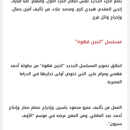
يضم الجزء الجديد نفس أبطال الجزء الأول، ومنهم: صبا مبارك،
إنجي المقدم، هيدي كرم، ومحمد علاء، من تأليف أمين جمال،
وإخراج وائل فرج.
مسلسل "اتنين قهوة"
انطلق تصوير المسلسل الجديد "اتنين قهوة" من بطولة أحمد
فهمي ومرام علي، التي تخوض أولى تجاربها في الدراما
المصرية.
العمل من تأليف عمرو محمود ياسين، وإخراج عصام نصار، وإنتاج
أحمد عبد العاطي، ومن المقرر عرضه في موسم "الأوف
سيزون".