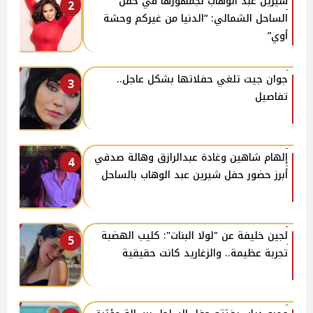
شيرين عبد الوهاب لجمهورها في حفل
2
الساحل الشمالي: “الدنيا من غيركم وحشة
أوي”
جوان جيت تلغي حفلاتها بشكل عاجل..
3
تفاصيل
إلهام شاهين وغادة عبدالرازق وهالة صدقي
4
أبرز حضور حفل شيرين عبد الوهاب بالساحل
لجين خليفة عن "لولا البنات": كليب الهضبة
5
تجربة عظيمة.. والزغاريد كانت حقيقية