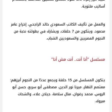
أساليب ملتوية.
والعمل من تأليف الكاتب السعودي خالد الراجحي، إخراج عامر
محمود، ويتكون من 7 حلقات، ويشارك في بطولته نخبة من
النجوم المصريين والسعوديين الشباب.
مسلسل "أنا أنت.. أنت مش أنا"
يتكون المسلسل من 15 حلقة ويجمع عددًا من النجوم أبرزهم:
معتصم النهار، ميرنا نور الدين، مصطفى أبو سريع، حسن أبو
الروس، محمد رضوان، منال سلامة، جيلان علاء، والشحات
مبروك.