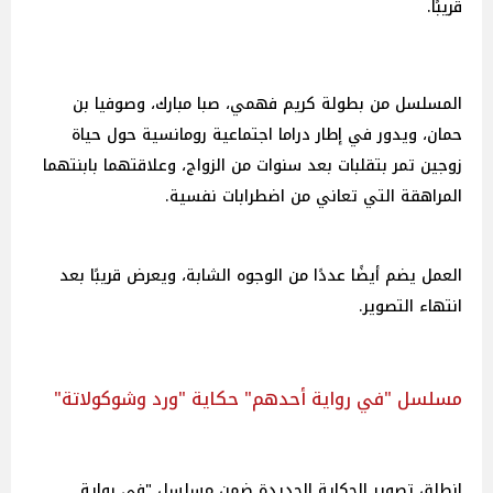
قريبًا.
المسلسل من بطولة كريم فهمي، صبا مبارك، وصوفيا بن
حمان، ويدور في إطار دراما اجتماعية رومانسية حول حياة
زوجين تمر بتقلبات بعد سنوات من الزواج، وعلاقتهما بابنتهما
المراهقة التي تعاني من اضطرابات نفسية.
العمل يضم أيضًا عددًا من الوجوه الشابة، ويعرض قريبًا بعد
انتهاء التصوير.
مسلسل "في رواية أحدهم" حكاية "ورد وشوكولاتة"
انطلق تصوير الحكاية الجديدة ضمن مسلسل "في رواية