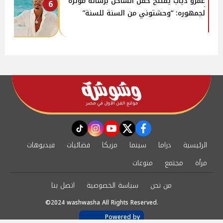
عمرو دياب يفتتح حفل الساحل برسالة مؤثرة
6
لجمهوره: “وحشتوني من السنة للسنة”
instagram
tiktok
youtube
twitter
facebook
الرئيسية
دراما
سينما
مزيكا
فضائيات
فيديوهات
مرأة
مجتمع
منوعات
من نحن
سياسة الخصوصية
اتصل بنا
©2024 washwasha All Rights Reserved.
Powered by