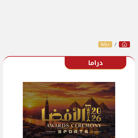
دراما
دراما