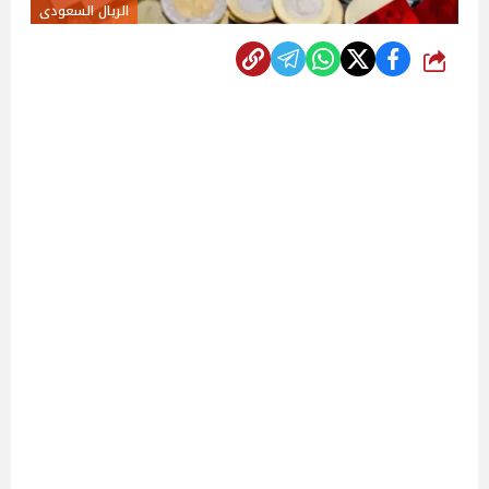
الريال السعودى
شارك