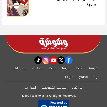
6
الهندية
instagram
tiktok
youtube
twitter
facebook
الرئيسية
دراما
سينما
مزيكا
فضائيات
فيديوهات
مرأة
مجتمع
منوعات
من نحن
سياسة الخصوصية
اتصل بنا
©2024 washwasha All Rights Reserved.
Powered by