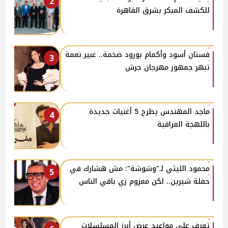
2
للكشف المبكر بشرق القاهرة
فستان أسود وأكمام بورود ضخمة.. عبير نعمة
3
تبهر جمهور مهرجان جرش
ماجد المهندس يطرح 5 أغنيات جديدة
4
باللهجة العراقية
محمود الليثي لـ"وشوشة": مش هشارك في
5
حفلة شيرين.. لكن معزوم زي باقي الناس
تعرف على مواعيد عرض أبرز المسلسلات