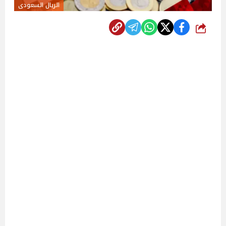
الريال السعودى
شارك