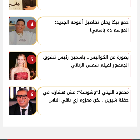
حمو بيكا يعلن تفاصيل ألبومه الجديد:
4
الموسم ده باسمي!
بصورة من الكواليس.. ياسمين رئيس تشوق
5
الجمهور لفيلم شمس الزناتي
محمود الليثي لـ"وشوشة": مش هشارك في
6
حفلة شيرين.. لكن معزوم زي باقي الناس