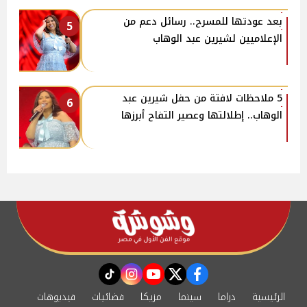
بعد عودتها للمسرح.. رسائل دعم من
5
الإعلاميين لشيرين عبد الوهاب
5 ملاحظات لافتة من حفل شيرين عبد
6
الوهاب.. إطلالتها وعصير التفاح أبرزها
instagram
tiktok
youtube
twitter
facebook
الرئيسية
دراما
سينما
مزيكا
فضائيات
فيديوهات