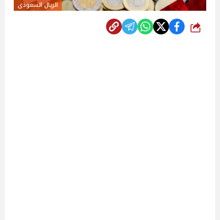
الريال السعودى
شارك