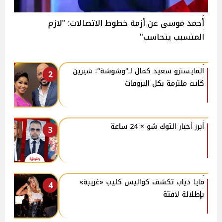
أحمد موسى عن أزمة خطوط الاتصالات: "لازم
المتسبب يتحاسب"
المايسترو سعيد كمال لـ"وشوشة": شيرين
2
كانت ملتزمة بكل البروفات
أبرز أخبار التوك شو × 24 ساعة
3
مايا دياب تكشف كواليس كليب «غريبة»
4
بإطلالة لافتة