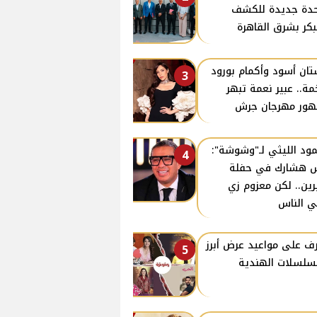
دة جديدة للكشف
بكر بشرق القاهرة
ان أسود وأكمام بورود
3
ة.. عبير نعمة تبهر
ور مهرجان جرش
ود الليثي لـ"وشوشة":
4
 هشارك في حفلة
ين.. لكن معزوم زي
ي الناس
ف على مواعيد عرض أبرز
5
سلسلات الهندية