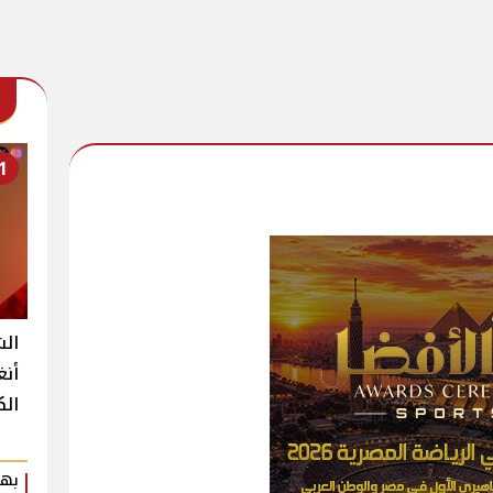
1
الش
أنغ
الك
بهي