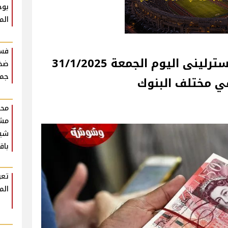
بوح
الم
فست
تعرف على سعر الجنية الاسترلينى اليوم الجمعة 31/1/2025
ضخم
جمه
في مختلف البنوك
محم
مش
شير
باق
تعر
الم