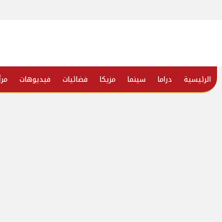
الرئيسية
دراما
سينما
مزيكا
فضائيات
فيديوهات
مرأ