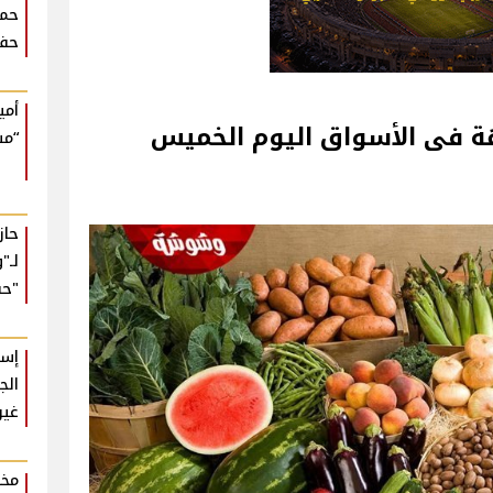
حما
حفل
أمي
واق‎‎ اليوم الخميس
“مش
حا
لـ"
"حب
إسل
الج
غير