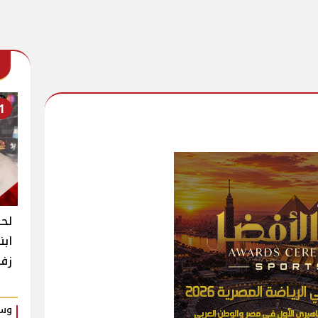
1
لحظ
ابن
زفا
وسط