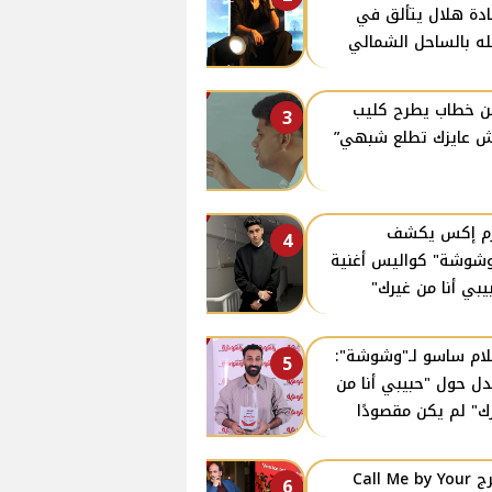
دة هلال يتألق في
ه بالساحل الشمالي
ن خطاب يطرح كليب
3
 عايزك تطلع شبهي”
زم إكس يكشف
4
وشوشة" كواليس أغنية
يبي أنا من غيرك"
ام ساسو لـ"وشوشة":
5
دل حول "حبيبي أنا من
ك" لم يكن مقصودًا
مخرج Call Me by Your
6