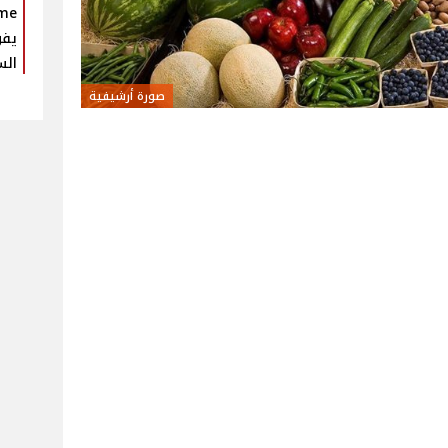
يفو
الس
صورة أرشيفية