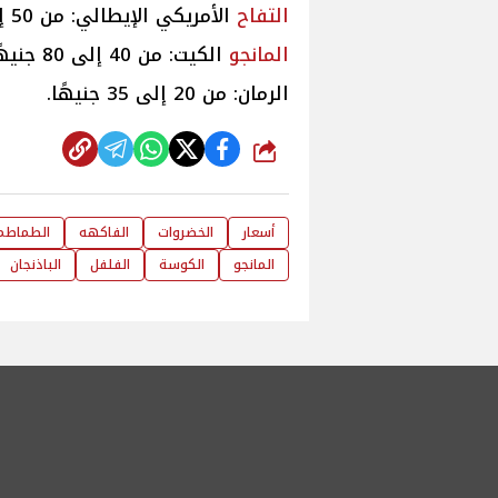
التفاح
الأمريكي الإيطالي: من 50 إلى 100
المانجو
الكيت: من 40 إلى 80 جنيهًا.
الرمان: من 20 إلى 35 جنيهًا.
شارك
أسعار
الخضروات
الفاكهه
الطماطم
المانجو
الكوسة
الفلفل
الباذنجان