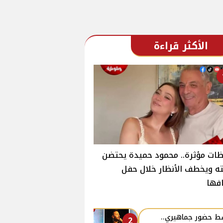
الأكثر قراءة
ات مؤثرة.. محمود حميدة يحتضن
ته ويخطف الأنظار خلال حفل
فها
 حضور جماهيري..
2