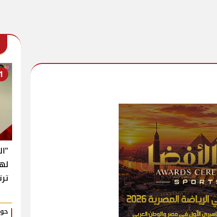
1
"ال
له
ترت
حوا