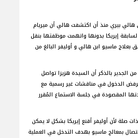
ى هالي بيري منذ أن اكتشفت هالي أن ميريام
السابقة إيريكا بدونها واتهمت موظفتها بنقل
ق بعلاج ماسيو ابن هالي و أوليفر البالغ من
ضاف المحامي لموقع In Touch: من الجدير بالذكر أن السيدة هزيزا تواصل
 ترفض الدخول في مناقشات غير رسمية مع
ها المقصودة في جلسة الاستماع المُقرر
ات صلة لأن أوليفر أقنع إيريكا بشكل لا يمكن
اتصال بمعالج ماسيو بهدف التدخل في العملية