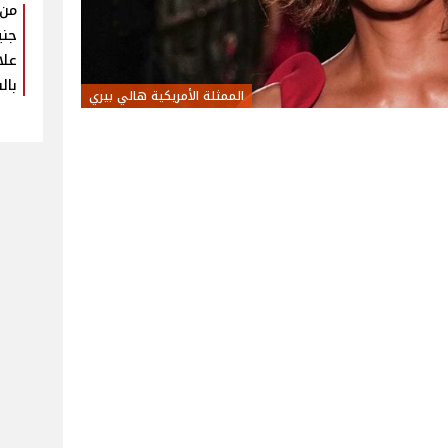
جني
علا
بال
الممثلة الأمريكية هالي بيري