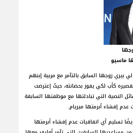
وجها
ها ماسيو
In To اتهمت هالي بيري زوجها السابق بالتآمر مع مربية إبنهم
قصيره كأب لكي يفوز بحضانته، حيثُ إعترضت
ائل النصية التي تبادلتها مع موظفتها السابقة
ت عدم إفشاء أبرمتها ميريام.
ضًا تسليم أي اتفاقيات عدم إفشاء أبرمتها
من مساعديها السابقين التي تآمر أوليفر معها