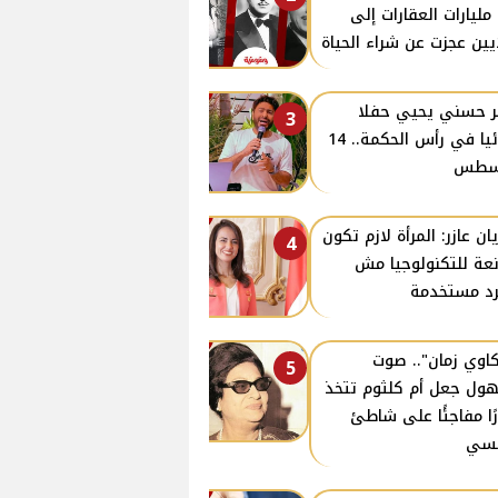
مليارات العقارات إلى
يين عجزت عن شراء الحياة
ر حسني يحيي حفلا
3
غنائيا في رأس الحكمة.. 14
سطس
يان عازر: المرأة لازم تكون
4
عة للتكنولوجيا مش
د مستخدمة
اوي زمان".. صوت
5
ول جعل أم كلثوم تتخذ
رًا مفاجئًا على شاطئ
نسي