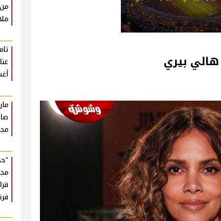
من 
ملا
تام
هالي بيري
أغ
مار
صان
مجر
"حك
مجه
قرا
فر