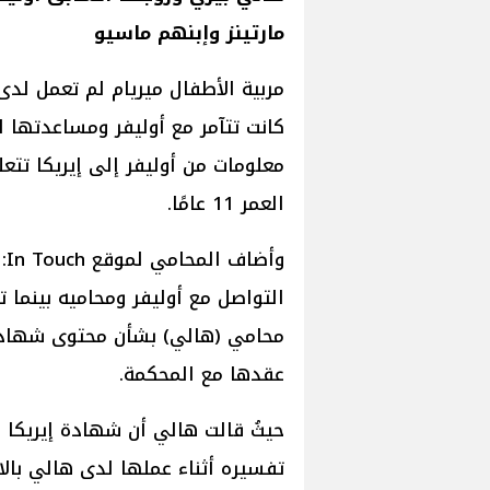
مارتينز وإبنهم ماسيو
مربية الأطفال ميريام لم تعمل لد
كانت تتآمر مع أوليفر ومساعدتها 
معلومات من أوليفر إلى إيريكا تتعل
العمر 11 عامًا.
وأ
التواصل مع أوليفر ومحاميه بينما
محامي (هالي) بشأن محتوى شهادت
عقدها مع المحكمة.
حيثُ قالت هالي أن شهادة إيريكا ذ
تفسيره أثناء عملها لدى هالي بال