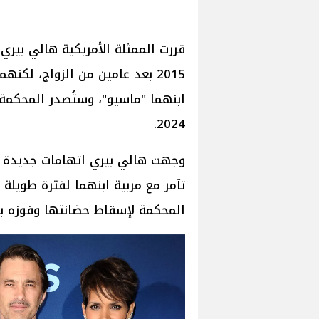
قررت الممثلة الأمريكية هالي بيري
2015 بعد عامين من الزواج، لك
ابنهما "ماسيو"، وستُصدر المحكمة
2024.
وجهت هالي بيري اتهامات جديدة ضد
تآمر مع مربية ابنهما لفترة طويلة 
المحكمة لإسقاط حضانتها وفوزه بح