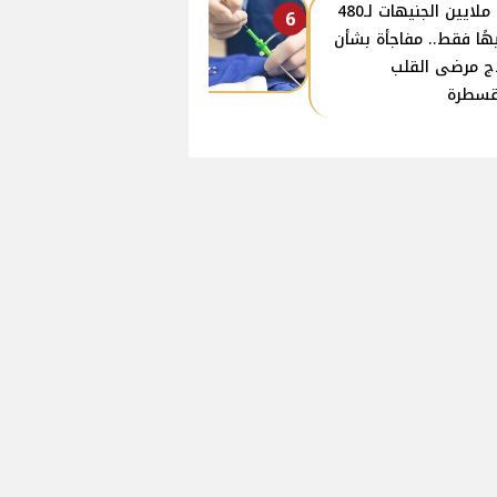
من ملايين الجنيهات لـ480
6
هًا فقط.. مفاجأة بشأن
ج مرضى القلب
قسطرة