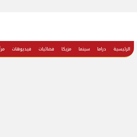
الرئيسية
دراما
سينما
مزيكا
فضائيات
فيديوهات
مرأ