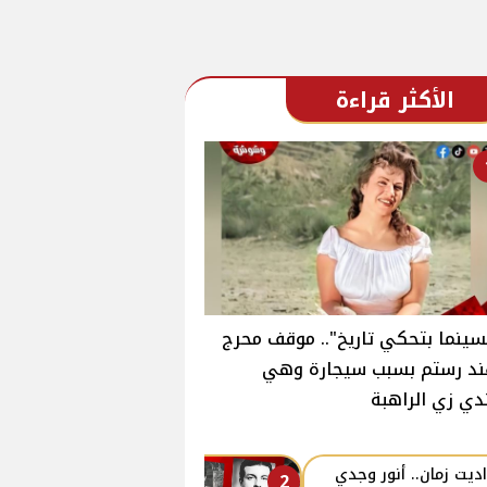
الأكثر قراءة
سينما بتحكي تاريخ".. موقف محرج
ند رستم بسبب سيجارة وهي
دي زي الراهبة
ديت زمان.. أنور وجدي
2