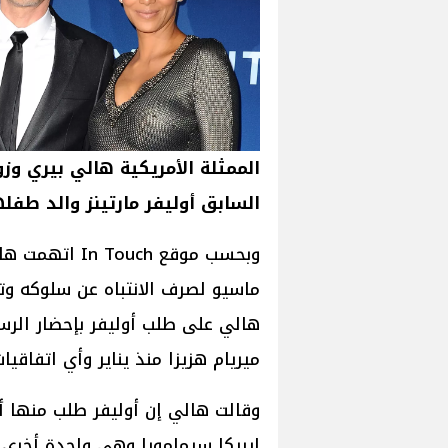
الممثلة الأمريكية هالي بيري وز
السابق أوليفر مارتينز والد طفل
وبحسب موقع uch
ماسيو لصرف الانتباه عن سلوكه وت
هالي على طلب أوليفر بإحضار الرس
ميريام هزيزا منذ يناير وأي اتفاقيا
وقالت هالي إن أوليفر طلب منها أي
إيريكا سيمامورا وهي واحدة أخرى 