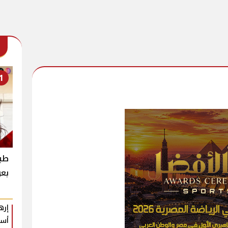
1
طبي
بعو
إره
أسب