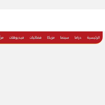
الرئيسية
دراما
سينما
مزيكا
فضائيات
فيديوهات
مرأ