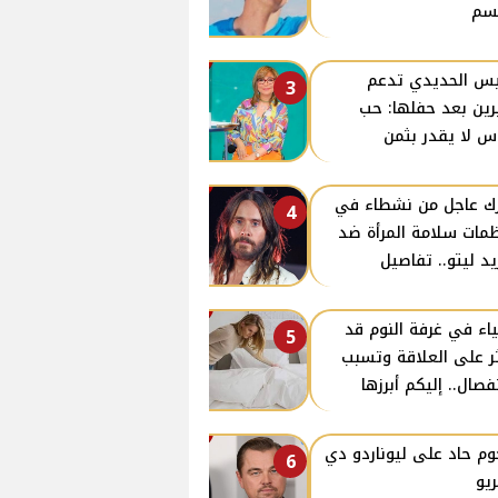
سم
س الحديدي تدعم
3
ين بعد حفلها: حب
اس لا يقدر بثمن
ك عاجل من نشطاء في
4
مات سلامة المرأة ضد
يد ليتو.. تفاصيل
اء في غرفة النوم قد
5
ر على العلاقة وتسبب
نفصال.. إليكم أبرزها
م حاد على ليوناردو دي
6
ريو