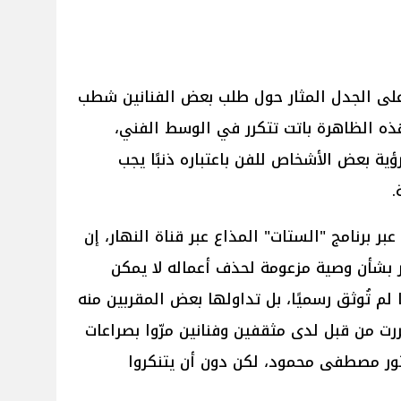
على الجدل المثار حول طلب بعض الفنانين شطب
هذه الظاهرة باتت تتكرر في الوسط الفني،
ة بعض الأشخاص للفن باعتباره ذنبًا يجب
.
ر برنامج "الستات" المذاع عبر قناة النهار، إن
مر بشأن وصية مزعومة لحذف أعماله لا يمكن
لم تُوثق رسميًا، بل تداولها بعض المقربين منه
ررت من قبل لدى مثقفين وفنانين مرّوا بصراعات
كتور مصطفى محمود، لكن دون أن يتنكروا