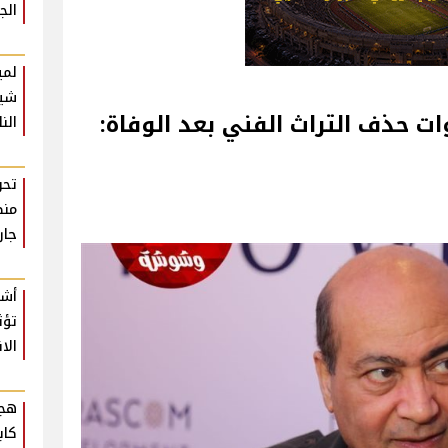
الج
لمي
شير
ت حذف التراث الفني بعد الوفاة:
الن
تحر
منظ
جار
أشي
تؤث
الا
هجو
كاب