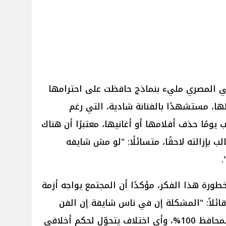
فني المصري مليء بنماذج حافظت على احترامها
لها، مستشهدًا بالفنانة شادية، التي رغم
 يومًا حذف أفلامها أو أغانيها، معتبرًا أن هناك
الب بإزالته لاحقًا، متسائلًا: "لو مش شايفه
.
طورة هذا الفكر، مؤكدًا أن المجتمع يواجه أزمة
قائلاً: "المشكلة إن في ناس شايفة إن الفن
مش نضيف إلا لو وافق تصورهم المحافظ 100%، وأي اختلاف يتحوّل لحكم أخلاقي