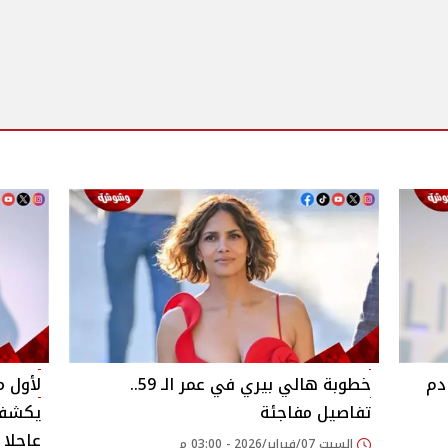
دم
خطوبة هالي بيري في عمر الـ 59..
لأول م
تفاصيل مفاجئة
يكشف 
عاجلا
السبت 07/فبراير/2026 - 03:00 م