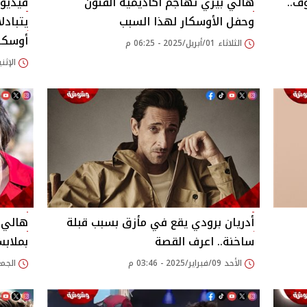
ف..
هالي بيري تُهاجم أكاديمية الفنون
فيديو.
وحفل الأوسكار لهذا السبب
يتبادل
أوسكار 25
الثلاثاء 01/أبريل/2025 - 06:25 م
الإثنين 03/مارس/2025 
أدريان برودي يقع في مأزق بسبب قبلة
هالي 
ساخنة.. اعرف القصة
بملابس
الأحد 09/فبراير/2025 - 03:46 م
الجمعة 10/يناير/025