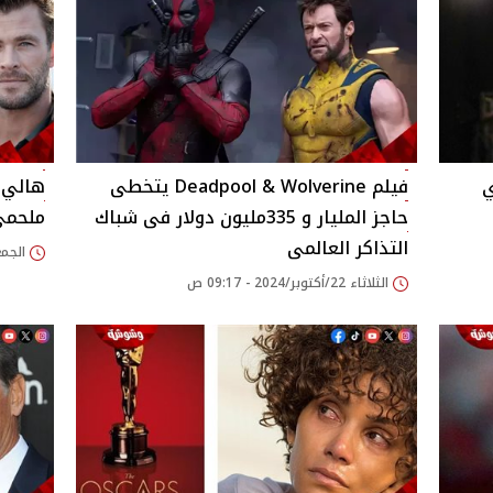
ي
فيلم Deadpool & Wolverine يتخطى
هالي ب
حاجز المليار و 335مليون دولار فى شباك
ملحمي 
التذاكر العالمى
الجمعة 04/أكتوبر/24
الثلاثاء 22/أكتوبر/2024 - 09:17 ص