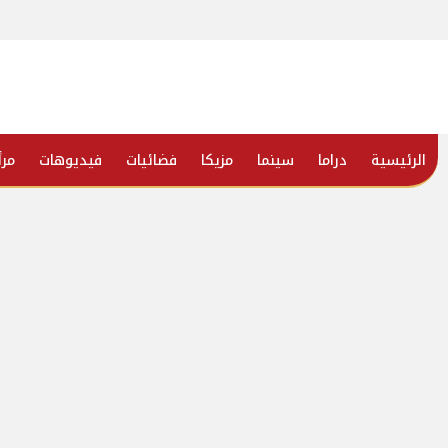
الرئيسية
دراما
سينما
مزيكا
فضائيات
فيديوهات
مرأ