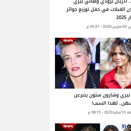
. أدريان برودي وهالي بيري
ان القبلات في حفل توزيع جوائز
20
- 05:37 م
بيري وشارون ستون يتبرعن
هن.. لهذا السبب!
2 - 08:19 م