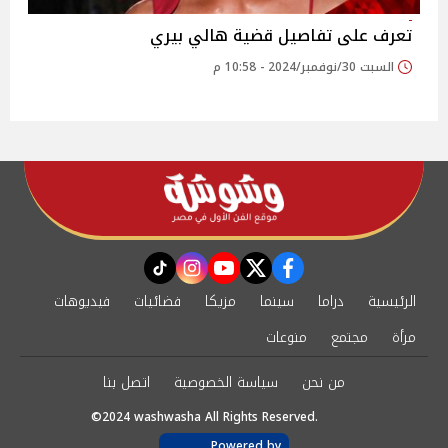
تعرف على تفاصيل قضية هالي بيري
السبت 30/نوفمبر/2024 - 10:58 م
instagram
tiktok
youtube
twitter
facebook
الرئيسية
دراما
سينما
مزيكا
فضائيات
فيديوهات
مرأة
مجتمع
منوعات
من نحن
سياسة الخصوصية
اتصل بنا
©2024 washwasha All Rights Reserved.
Powered by