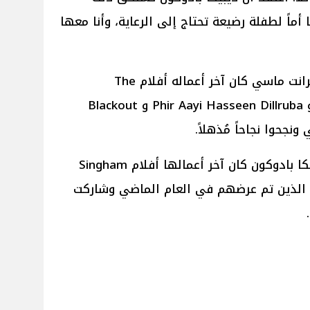
مياً لأنها أماً لطفلة رضيعة تحتاج إلى الرعاية، وأنا معها
يُذكر أنه على الصعيد الفني لـ فيكرانت ماسي كان آخر أعماله أفلام The
Sabarmati Report و Sector 36 و Phir Aayi Hasseen Dillruba و Blackout
جحوا نجاحاً مُذهلاً.
وفيما يتعلق بالصعيد الفني لـ ديبيكا بادوكون كان آخر أعمالها أفلام Singham
Again و Kalki 2898 AD و Fighter الذين تم عرضهم في العام الماضي وشاركت
.