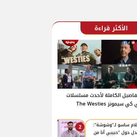
الأكثر قراءة
فاصيل الكاملة لأحدث مسلسلات
ي سيمونز The Westies
ام ساسو لـ"وشوشة":
2
دل حول "حبيبي أنا من