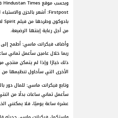
وبح
Firstpost: أشعر بالحزن وا
من أجل رعاية إبنتها الرضيعة.
وأضاف فيكرانت ماسي: أطمح إلى ال
ربما خلال عامين سأعمل ثماني سا
ذلك خيارًا وإذا لم يتمكن منتجي من
الأخرى التي سأحاول تنظيمها من أ
وتابع فيكرانت ماسي: للمال دور ب
سأعمل ثماني ساعات بدلًا من اثنت
عشرة ساعة يوميًا، فلا يمكنني ال
واستكمل فيكرانت ماسي حديثه قائل