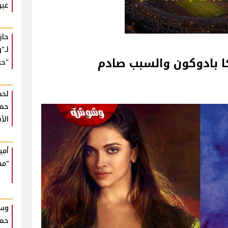
غير
حا
لـ"
ا بادوكون والسبب صادم
"حب
لحظ
حمي
الأ
أمي
“مش
وسط
حما