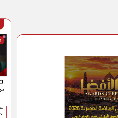
1
الت
جي ك
إسل
الج