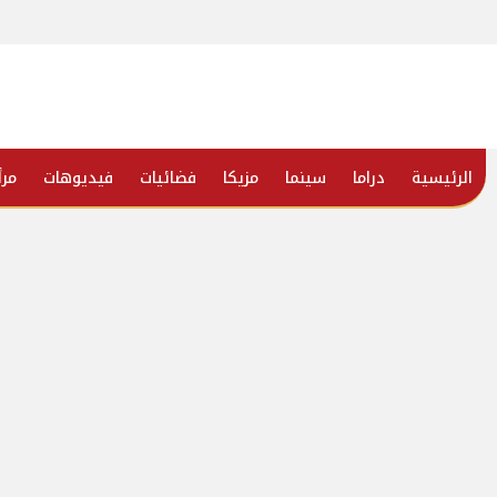
الرئيسية
دراما
سينما
مزيكا
فضائيات
فيديوهات
مرأ