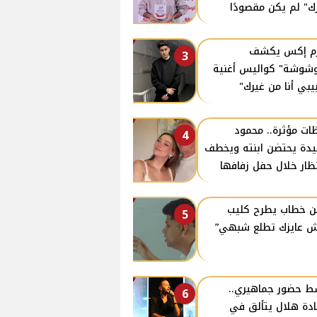
ك" لم يكن مقصودًا
زم إكس يكشف
3
وشوشة" كواليس أغنية
يبي أنا من غيرك"
ات مؤثرة.. محمود
4
دة يحتضن ابنته ويخطف
نظار خلال حفل زفافها
ن خطاب يطرح كليب
5
 عايزك تطلع شبهي”
 حضور جماهيري..
6
دة هلال يتألق في