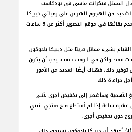
سب موقع Hindustan Times قال الممثل فيكرانت ماسي في بودكاست
لاستياء الشديد من الهجوم الشرس على زميلتي ديبيكا
بادوكون وطردها من فيلم Spirit لعدم بقائها في موقع التصوير أكثر من 8 ساعات
قيام بشيء مماثل قريبًا مثل ديبيكا بادوكون
عات فقط ولكن في الوقت نفسه، يجب أن يكون
 توفير ذلك، فهناك أيضًا العديد من الأمور
جل مراعاة ذلك.
الغ الأهمية وسأضطر إلى تخفيض أجري لأنني
ي عشرة ساعة إذا لم أستطع منح منتجي اثنتي
خروج دون تخفيض أجري.
اً: أعتقد أن ديبيكا بادوكون تستحق ذلك