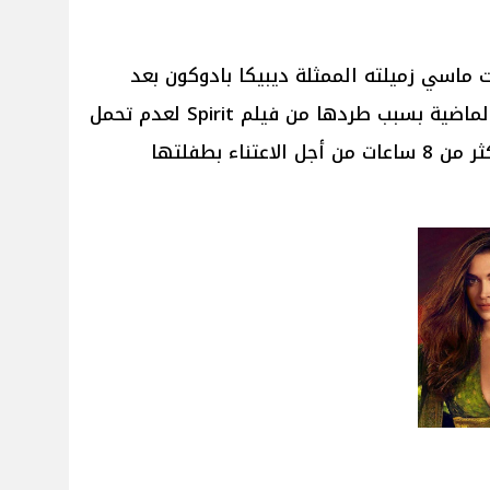
ماسي زميلته الممثلة ديبيكا بادوكون بعد
الهجوم الشرس عليها في الأيام الماضية بسبب طردها من فيلم Spirit لعدم تحمل
ديبيكا البقاء في موقع التصوير لأكثر من 8 ساعات من أجل الاعتناء بطفلتها