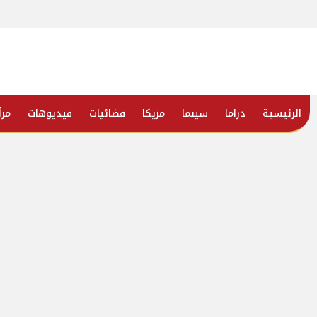
الرئيسية
دراما
سينما
مزيكا
فضائيات
فيديوهات
مرأ