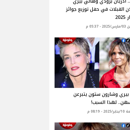
. أدريان برودي وهالي بيري
ان القبلات في حفل توزيع جوائز
20
- 05:37 م
بيري وشارون ستون يتبرعن
هن.. لهذا السبب!
2 - 08:19 م