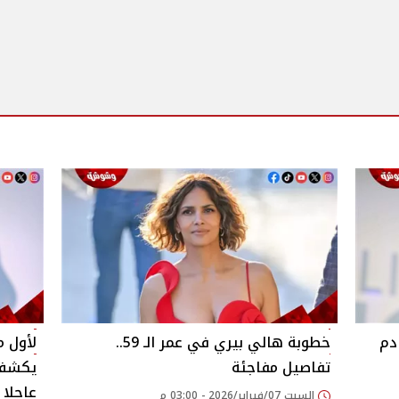
دم
خطوبة هالي بيري في عمر الـ 59..
لأول م
تفاصيل مفاجئة
يكشف 
عاجلا
السبت 07/فبراير/2026 - 03:00 م