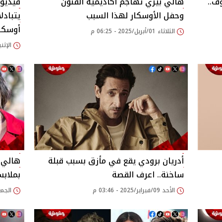
ف..
هالي بيري تُهاجم أكاديمية الفنون
فيديو.
وحفل الأوسكار لهذا السبب
يتبادل
أوسكار 25
الثلاثاء 01/أبريل/2025 - 06:25 م
الإثنين 03/مارس/2025 
أدريان برودي يقع في مأزق بسبب قبلة
هالي 
ساخنة.. اعرف القصة
بملابس
الأحد 09/فبراير/2025 - 03:46 م
الجمعة 10/يناير/025