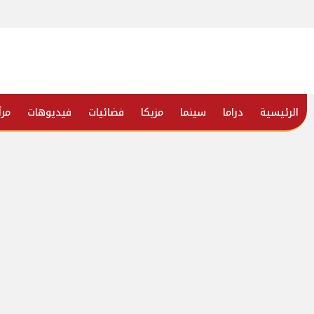
الرئيسية
دراما
سينما
مزيكا
فضائيات
فيديوهات
مرأ