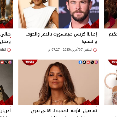
كيم
إصابة كريس هيمسورث بالذعر والخوف..
هالي ب
والسبب!
وحفل ا
الإثنين 07/أبريل/2025 - 07:27 م
الثلاثاء 01/أبريل/025
تفاصيل الأزمة الصحية لـ هالي بيري
أدريان