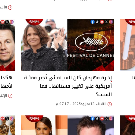
الأحد 10/أغسطس/2025 - 32
ا
إدارة مهرجان كان السينمائي تُجبر ممثلة
هكذا ع
أمريكية على تغيير فستانها.. فما
لأمهات
السبب؟
الإثنين 12/مايو/2025 
الثلاثاء 13/مايو/2025 - 07:17 م