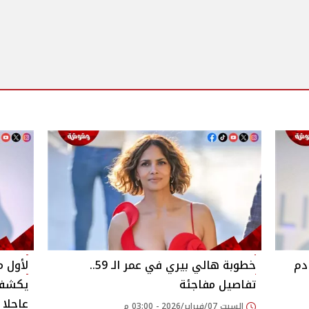
دم
خطوبة هالي بيري في عمر الـ 59..
لأول م
تفاصيل مفاجئة
يكشف 
عاجلا
السبت 07/فبراير/2026 - 03:00 م