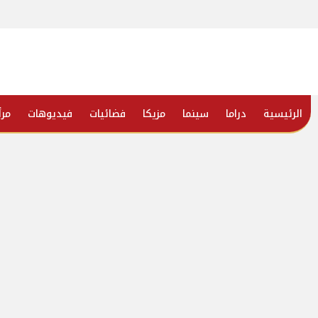
الرئيسية
دراما
سينما
مزيكا
فضائيات
فيديوهات
مرأ