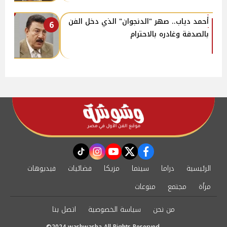
أحمد دياب.. صهر "الدنجوان" الذي دخل الفن
6
بالصدفة وغادره بالاحترام
instagram
tiktok
youtube
twitter
facebook
الرئيسية
دراما
سينما
مزيكا
فضائيات
فيديوهات
مرأة
مجتمع
منوعات
من نحن
سياسة الخصوصية
اتصل بنا