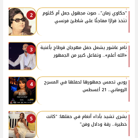
"حكاوي زمان".. صوت مجهول جعل أم كلثوم
2
تتخذ قرارًا مفاجئًا على شاطئ فرنسي
تامر عاشور يشعل حفل مهرجان قرطاج بأغنية
3
«الله أعلم».. وتفاعل كبير من الجمهور
روبي تحمس جمهورها لحفلها في المسرح
4
الروماني.. 21 أغسطس
بشرى تشيد بأداء أنغام في حفلها: "كانت
5
خطيرة.. رقة ودلال وفن"