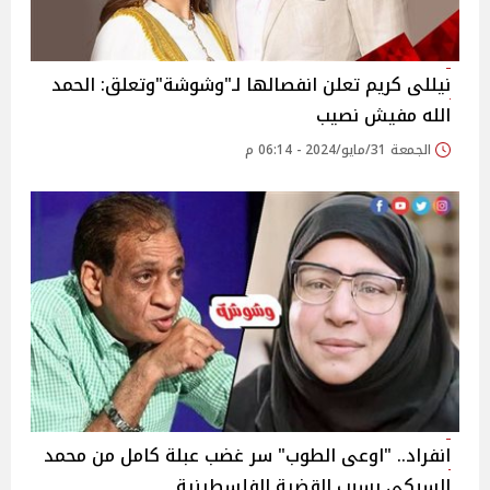
نيللى كريم تعلن انفصالها لـ"وشوشة"وتعلق: الحمد
الله مفيش نصيب
الجمعة 31/مايو/2024 - 06:14 م
انفراد.. "اوعى الطوب" سر غضب عبلة كامل من محمد
السبكى بسبب القضية الفلسطينية