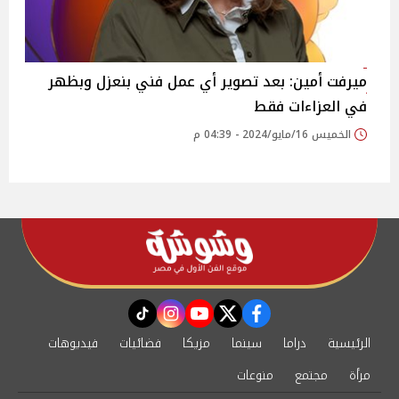
ميرفت أمين: بعد تصوير أي عمل فني بنعزل وبظهر
في العزاءات فقط
الخميس 16/مايو/2024 - 04:39 م
instagram
tiktok
youtube
twitter
facebook
الرئيسية
دراما
سينما
مزيكا
فضائيات
فيديوهات
مرأة
مجتمع
منوعات