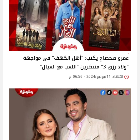
عمرو صحصاح يكتب: "أهل الكهف" فى مواجهة
"ولاد رزق 3" منتظرين "اللعب مع العيال"
الثلاثاء 11/يونيو/2024 - 06:56 م