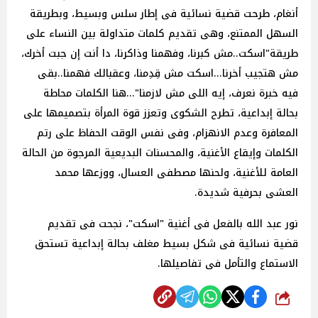
أنغام، طرحت قضية نسائية فى إطار سلس وبسيط، وبطريقة
السهل الممتنع، وهى تقديم كلمات متداولة بين النساء على
طريقة"اسكت..مش كبرنا، وفهمنا وذاكرنا، دا أنت إن جبت أخرك،
مش هتجيب أخرنا...اسكت مش قِدِمنا، وعقبالك فهمنا..بقى
فيه خبرة نعرف، إيه اللى مش لازمنا"...هنا الكلمات محاطة
بحالة إبداعية، تطرح الشكوى وتعزز قوة المرأة بتصميمها على
المعافرة وعدم الانهزام، وفى نفس الوقت الحفاظ على رتم
الكلمات وإيقاع الأغنية، والمحسنات البديعية المرجوة من الحالة
العامة للأغنية، ولحنها مصطفى العسال، ووزعها محمد
العشى بحرفية شديدة.
نور عبد الله بالفعل فى أغنية "اسكت"، نجحت فى تقديم
قضية نسائية فى شكل بسيط مغلف بحالة إبداعية تستحق
الاستماع والتأمل فى تفاصيلها.
شارك