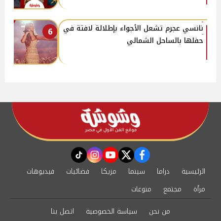
نانسي عجرم تشعل الأجواء بإطلالة لافتة في
6
حفلها بالساحل الشمالي
instagram
tiktok
youtube
twitter
facebook
الرئيسية
دراما
سينما
مزيكا
فضائيات
فيديوهات
مرأة
مجتمع
منوعات
من نحن
سياسة الخصوصية
اتصل بنا