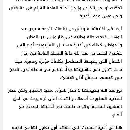
تمكنت نور من تلخيص وإيجاز الحالة العامة للفيلم فى دقيقتين
ونص وهى مدة الأغنية.
أيضا فى أغنية"ما شربتش من نيلها"، للنجمة شيرين عبد
الوهاب، قدمت حالة وطنية فى إطار غزلى بين الوطن
والمواطن، كذلك فى أغنية مسلسل "الماريونيت أو عرائس
خشب"، لخصت نور عبد الله حالة الفساد العامة بين رجال
الأعمال التى يطرحها المسلسل بكلمات مؤثرة ومعبرة، حيث
قالت :"دول ناس حاسبينها جداً، فبلاش فى مالطة تدن، هتدن
مين هيسمع، مفيش آذان هينفع".
نور عبد الله بطبيعتها لا تنحاز للمرأة، لمجرد الانحياز، ولكن تنحاز
للقضية المطروحة أمامها، والهدف الذى تراه يبحث عن الحق
المشروع للقضية، وهو ما طبقته فى أغنيتها الجديدة مع
أنغام.
هنا فى أغنية"اسكت"، التى تشهد أول تعاون لها مع النجمة