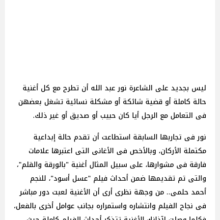
ليس بجديد على الشاعرة نور عبد الله أن تطرح مع كل أغنية
حالة كاملة أو قضية شائكة أو مشكلة نسائية تشغل بعضهن
فى التعامل مع الرجل أيا كان حبيب أو صديق أو غير ذلك.
نور فى تجاربها السابقة استطاعت أن تقدم حالة إبداعية
مكتملة الأركان، وبالأخص فى الأغانى التى اعتبرها علامات
فارقة فى مشوارها، على سبيل المثال أغنية "بالورقة والقلم"،
والتى تم تقديمها ضمن أحداث فيلم "عسل أسود"، للنجم
أحمد حلمى.. من وجهة نظرى أرى أن الأغنية لعبت دور مباشر
فى نجاح الفيلم وانتشاره واستمراره بجانب عوامل أخرى بالفعل،
فكلما وصلت لآذانك الأغنية تتذكر أحداث الفيلم كاملة حيث