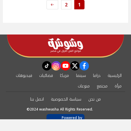
2
1
instagram
tiktok
youtube
twitter
facebook
الرئيسية
دراما
سينما
مزيكا
فضائيات
فيديوهات
مرأة
مجتمع
منوعات
من نحن
سياسة الخصوصية
اتصل بنا
©2024 washwasha All Rights Reserved.
Powered by