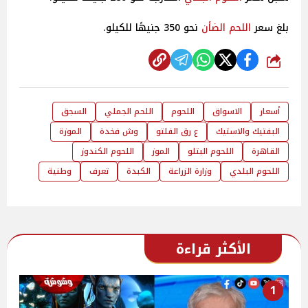
بلغ سعر
اللحم الضأن
نحو 350 جنيهًا للكيلو.
شارك
أسعار
الاسواق
اللحوم
اللحم الجملي
السجق
البفتيك والاستيك
ع رق الفلتو
وش فخدة
الموزة
القاهرة
اللحوم البتلو
الموز
اللحوم الكندوز
اللحوم البلدي
وزارة الزراعة
الكبدة
تعرف
وطنية
الأكثر قراءة
1