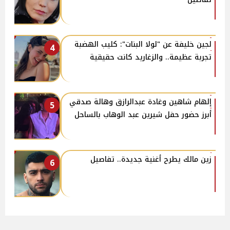
لجين خليفة عن "لولا البنات": كليب الهضبة
4
تجربة عظيمة.. والزغاريد كانت حقيقية
إلهام شاهين وغادة عبدالرازق وهالة صدقي
5
أبرز حضور حفل شيرين عبد الوهاب بالساحل
زين مالك يطرح أغنية جديدة.. تفاصيل
6