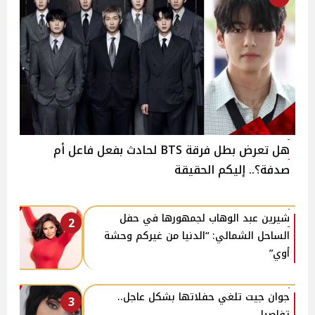
هل تعرض بطل فرقة BTS لحادث بفعل فاعل أم
صدفة؟.. إليكم الحقيقة
شيرين عبد الوهاب لجمهورها في حفل
2
الساحل الشمالي: “الدنيا من غيركم وحشة
أوي”
جوان جيت تلغي حفلاتها بشكل عاجل..
3
تفاصيل