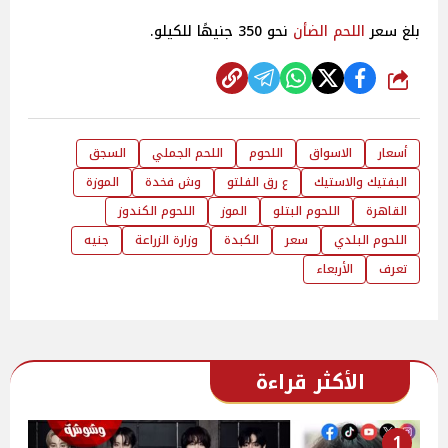
بلغ سعر
اللحم الضأن
نحو 350 جنيهًا للكيلو.
شارك
أسعار
الاسواق
اللحوم
اللحم الجملي
السجق
البفتيك والاستيك
ع رق الفلتو
وش فخدة
الموزة
القاهرة
اللحوم البتلو
الموز
اللحوم الكندوز
اللحوم البلدي
سعر
الكبدة
وزارة الزراعة
جنيه
تعرف
الأربعاء
الأكثر قراءة
1