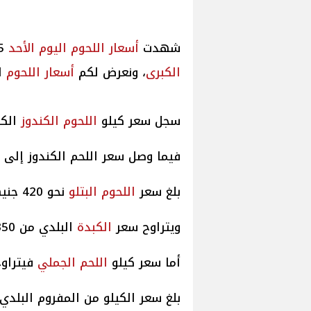
شهدت
أسعار
اللحوم
اليوم
الأحد
14/9/2025 استقرارا فى محلات الجزارة بالقاهرة
الكبرى
، ونعرض لكم
أسعار
اللحوم
ال
سجل سعر كيلو
اللحوم الكندوز
الكبير ن
فيما وصل سعر اللحم الكندوز إلى 397 جنيهًا.
بلغ سعر
اللحوم البتلو
نحو 420 جنيهًا.
ويتراوح سعر
الكبدة
البلدي من 350 إلى 400
أما سعر كيلو
اللحم الجملي
فيتراوح من 350 إل
بلغ سعر الكيلو من المفروم البلدي ما بين 330 و0