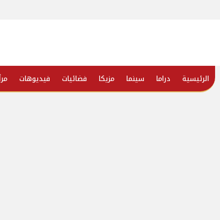
الرئيسية
دراما
سينما
مزيكا
فضائيات
فيديوهات
مرأ