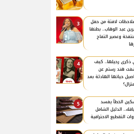
ملاحظات لافتة من حفل
3
ين عبد الوهاب.. بطنها
نتفخة وعصير التفاح
ها
ذكرى رحيلها.. كيف
4
ت هند رستم عن
صيل حياتها الهادئة بعد
عتزال؟
كين الخطأ يفسد
5
اقك.. الدليل الشامل
وات التقطيع الاحترافية