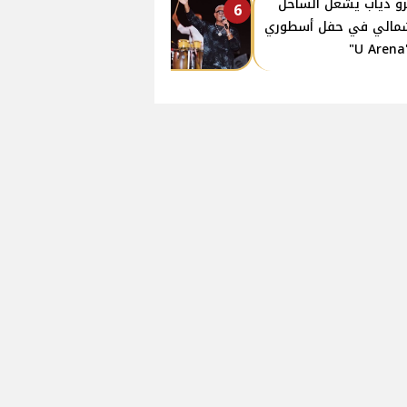
و دياب يشعل الساحل
6
مالي في حفل أسطوري
"