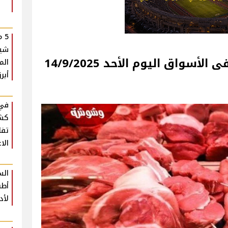
5 
شير
وم الأحد 14/9/2025
الم
أبرز
في 
كشف
تفا
الا
الس
أطب
لأد