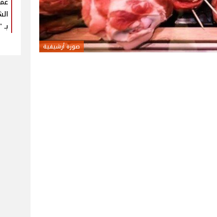
عمر
الش
بـ "U Arena
صورة أرشيفية