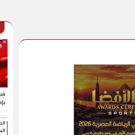
1
شير
بإط
الذ
الس