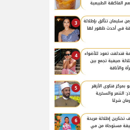
م الفاكهة الطبيعية
من سليمان تتألق بإطلالة
3
قة في أحدث ظهور لها
ة قندلفت تعود للأضواء
4
لالة صيفية تجمع بين
رأة والأناقة
 بمركز فتاوى الأزهر
5
ر: التنمر والسخرية
مان شرعًا
 تختارين إطلالة مريحة
6
يقة مستوحاة من مي