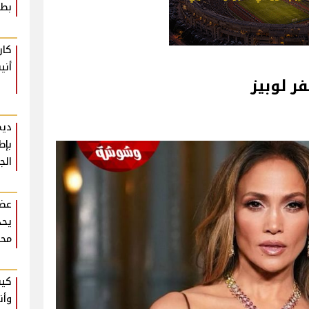
بطع
كار
أني
ر لوبيز
ديم
بإط
الج
عضو
يحذ
محر
كيف
وأن