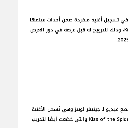
يز في تسجيل أغنية منفردة ضمن أحداث فيلمها
الجديد Kiss of the Spider Woman، وذلك للترويج له قبل عرضه في دور العرض
Geo New ظهر مقطع فيديو لـ جينيفر لوبيز وهي تُسجل الأغنية
القوية لفيلمها الجديد Kiss of the Spider Woman والتي خضعت أيضًا لتدريب