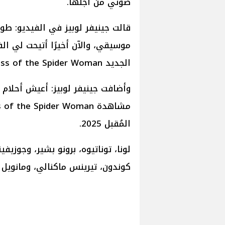
صوتي من أجلها.
قالت جينيفر لوبيز في الفيديو: ط
موسيقي، والآن أخيرًا أتيحت لي 
الجديد Kiss of the Spider Woman عزيز على قلبي.
وأضافت جينيفر لوبيز: أعيش أحلام 
المُقبل 2025.
لونا، توناتيوه، برونو بشير، وجوزي
كوندون، تيرينس ماكنالي، ومانويل ب