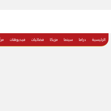
الرئيسية
دراما
سينما
مزيكا
فضائيات
فيديوهات
مرأ