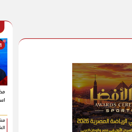
1
است
مشر
الش