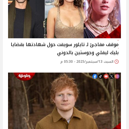
موقف مفاجئ لـ تايلور سويفت حول شهادتها بقضايا
بليك ليفلي وجوستين بالدوني
السبت 13/سبتمبر/2025 - 05:30 م