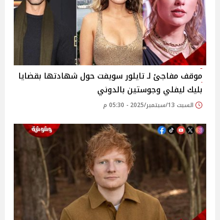
موقف مفاجئ لـ تايلور سويفت حول شهادتها بقضايا
بليك ليفلي وجوستين بالدوني
السبت 13/سبتمبر/2025 - 05:30 م