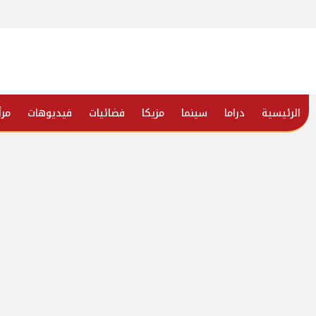
الرئيسية
دراما
سينما
مزيكا
فضائيات
فيديوهات
مرأ