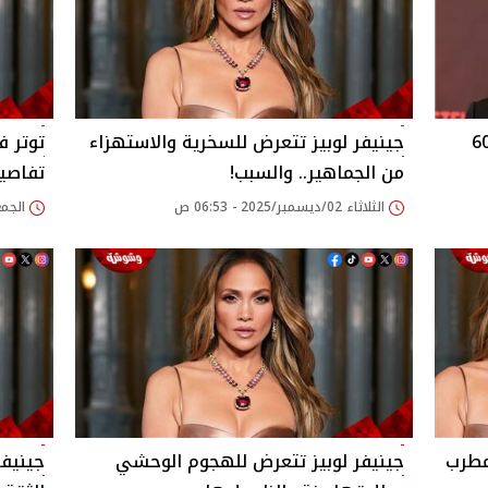
يك يمنح طليقته قصراً بقيمة 60
جينيفر لوبيز تتعرض للسخرية والاستهزاء
توتر ف
من الجماهير.. والسبب!
تفاصي
الثلاثاء 02/ديسمبر/2025 - 06:53 ص
الجمعة 21/نوفمبر/25
مطرب
جينيفر لوبيز تتعرض للهجوم الوحشي
جينيفر