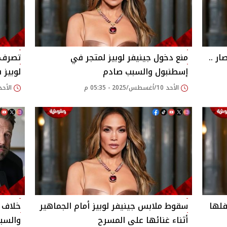
ر ..
منع دخول جينيفر لوبيز لمتجر في
تصرف م
إسطنبول والسبب صادم
لوبيز 
الأحد 10/أغسطس/2025 - 05:35 م
الأحد 03/أغسطس/2025 - 21
فلها
سقوط ملابس جينيفر لوبيز أمام الجماهير
خلاف ج
أثناء غنائها على المسرح
والسب