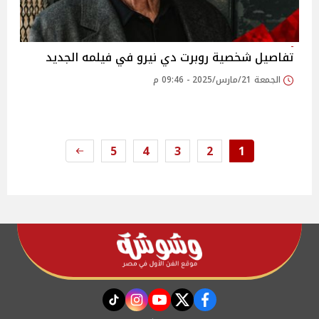
تفاصيل شخصية روبرت دي نيرو في فيلمه الجديد
الجمعة 21/مارس/2025 - 09:46 م
5
4
3
2
1
instagram
tiktok
youtube
twitter
facebook