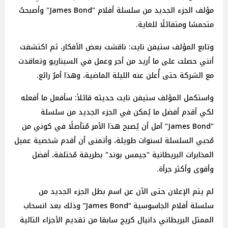
مؤلف الجزء الجديد من سلسلة أفلام "James Bond" وأصبحتُ
متحمسًا ومتفائلًا للغاية.
وتابع المؤلف ستيفن نايت: ناقشت بعض الأفكار، ثم اكتشفت
أنني حصلت على ما أريد من أجر وعمل في السيناريو وتعاقدت
مع الشركة حتى أُعلن عنه الليلة الماضية، وهذا أمرٌ رائع.
واستكمل المؤلف ستيفن نايت حديثه قائلاً: سأفعل ما أفعله
لكي أقدم أفضل ما يُمكن في الجزء الجديد من سلسلة
"James Bond" آمل أن يُصبح هذا الأمر مُتأصلًا في كوني من
مُحبي السلسلة لسنوات طويلة، وأتمنى أن أقدم شخصية عميل
المخابرات البريطانية "جيمس بوند" بطريقة مُختلفة، أفضل
وأقوى وأكثر جرأة.
لم يتم الإعلان حتى الآن عن اسم بطل الجزء الجديد من
سلسلة أفلام الجاسوسية “James Bond” وذلك بعد انسحاب
الممثل البريطاني دانيال كريج سابقا من تقديم الأجزاء التالية