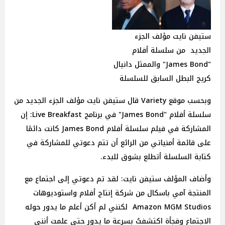
ستيفن نايت مؤلف الجزء
الجديد من سلسلة أفلام
"James Bond" والممثل دانيال
كريج البطل السابق للسلسلة
وبحسب موقع Variety قال ستيفن نايت مؤلف الجزء الجديد من
سلسلة أفلام "James Bond" في برنامج Live Breakfast: إن
المشاركة في فيلم سلسلة أفلام James Bond كانت دائمًا
على قائمة أمنياتي من الرائع أن تتم دعوتي للمشاركة في
كتابة السلسلة أتطلع بشوق للبدء.
وأضاف المؤلف ستيفن نايت: لقد تم دعوتي إلى اجتماع مع
المنتجة آمي باسكال من شركة إنتاج أفلام واستوديوهات
Amazon MGM Studios لكنني لم أكن أعلم ما يدور حوله
الاجتماع وفجأة اكتشفتُ بسرعة ما يدور حتى علمت أنني