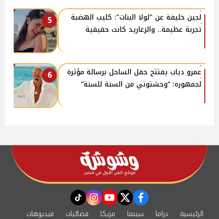
لجين خليفة عن "لولا البنات": كليب الهضبة
5
تجربة عظيمة.. والزغاريد كانت حقيقية
عمرو دياب يفتتح حفل الساحل برسالة مؤثرة
6
لجمهوره: “وحشتوني من السنة للسنة”
instagram
tiktok
youtube
twitter
facebook
الرئيسية
دراما
سينما
مزيكا
فضائيات
فيديوهات