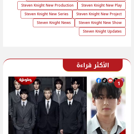
Steven Knight New Production
Steven Knight New Play
Steven Knight New Series
Steven Knight New Project
Steven Knight News
Steven Knight New Show
Steven Knight Updates
الأكثر قراءة
1