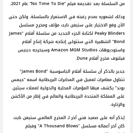
من السلسلة بعد تقديمه فيلم “No Time To Die” عام 2021.
وذلك لشعوره بعدم رغبته في الاستمرار بالسلسلة، ولكن حتى
الآن وقع الاختيار على ستيفن نايت مؤلف ومخرج مسلسل
Peaky Blinders لكتابة الجزء الجديد من سلسلة أفلام "James
Bond" الشهيرة التي ستتولى إنتاجه شركة إنتاج أفلام
واستوديوهات Amazon MGM Studios وسيخرجه دينيس
فيلنوف مخرج أفلام Dune.
جدير بالذكر أن سلسلة أفلام الجاسوسية "James Bond"
تتناول مغامرات لعميل في المخابرات البريطانية اسمه “جيمس
بوند” يكشف فيها المؤمرات المحلية والدولية لعملاء سيئين
على المملكة المتحدة البريطانية والعالم في إطار من الأكشن
والإثارة.
يُذكر أنه على صعيد فني آخر لـ المخرج العالمي ستيفن نايت
كان آخر أعماله مسلسل "A Thousand Blows" وفيلم