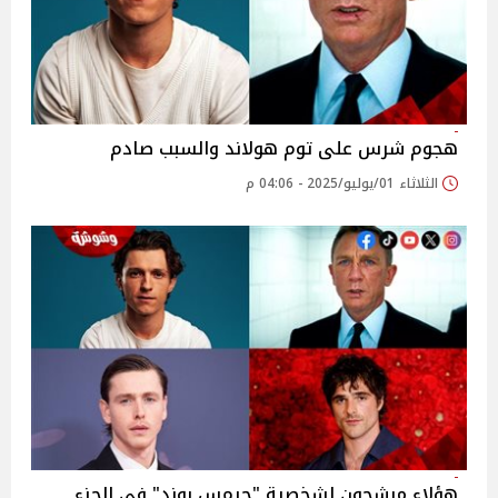
هجوم شرس على توم هولاند والسبب صادم
الثلاثاء 01/يوليو/2025 - 04:06 م
هؤلاء مرشحون لشخصية "جيمس بوند" في الجزء