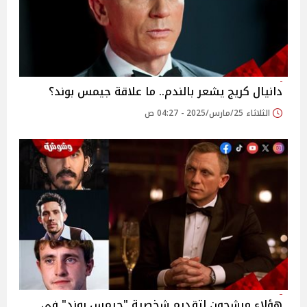
دانيال كريج يشعر بالندم.. ما علاقة جيمس بوند؟
الثلاثاء 25/مارس/2025 - 04:27 ص
هؤلاء مرشحون لتقديم شخصية "جيمس بوند" في