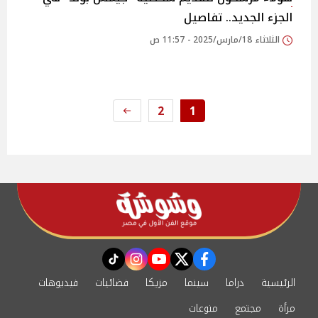
الجزء الجديد.. تفاصيل
الثلاثاء 18/مارس/2025 - 11:57 ص
2
1
instagram
tiktok
youtube
twitter
facebook
الرئيسية
دراما
سينما
مزيكا
فضائيات
فيديوهات
مرأة
مجتمع
منوعات