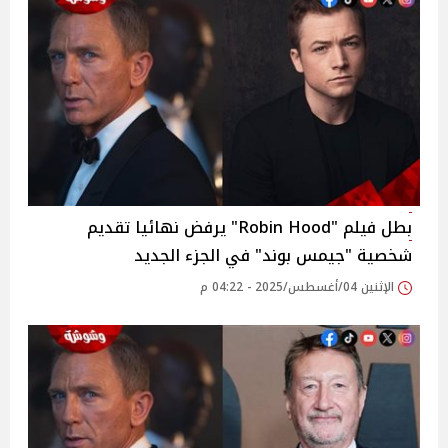
بطل فيلم "Robin Hood" يرفض نهائيا تقديم
شخصية "جيمس بوند" في الجزء الجديد
الإثنين 04/أغسطس/2025 - 04:22 م