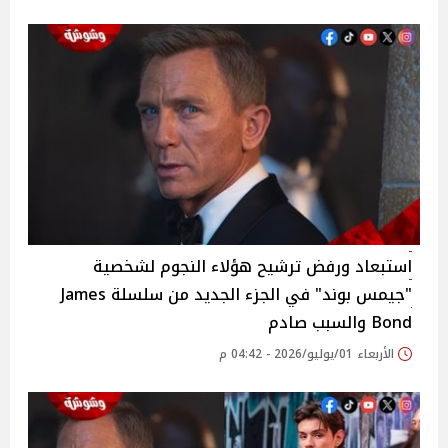
استبعاد ورفض ترشيح هؤلاء النجوم لشخصية
"جيمس بوند" في الجزء الجديد من سلسلة James
Bond والسبب صادم
الأربعاء 01/يوليو/2026 - 04:42 م