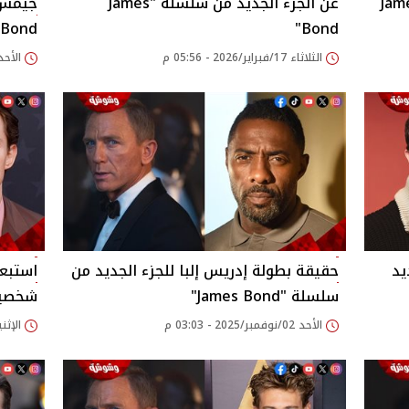
زء الجديد من سلسلة James
عن الجزء الجديد من سلسلة "James
جيمس 
 Bond
Bond"
الثلاثاء 17/فبراير/2026 - 05:56 م
الأحد 25/يناير/2026 - 03
يد
حقيقة بطولة إدريس إلبا للجزء الجديد من
استبعا
سلسلة "James Bond"
شخصية
الأحد 02/نوفمبر/2025 - 03:03 م
الإثنين 20/أكتوبر/2025