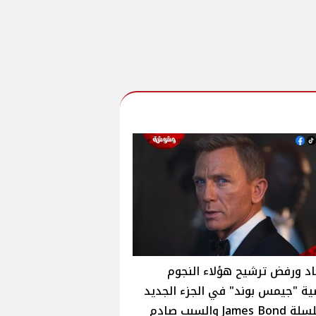
د ورفض ترشيح هؤلاء النجوم
ة "جيمس بوند" في الجزء الجديد
Jam والسبب صادم