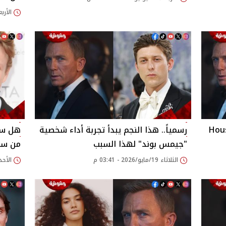
الأربعاء 01/يوليو/26
House o
رسمياً.. هذا النجم يبدأ تجربة أداء شخصية
هل سيك
"جيمس بوند" لهذا السبب
من سلسلة 
الثلاثاء 19/مايو/2026 - 03:41 م
الأحد 17/مايو/2026 - 00