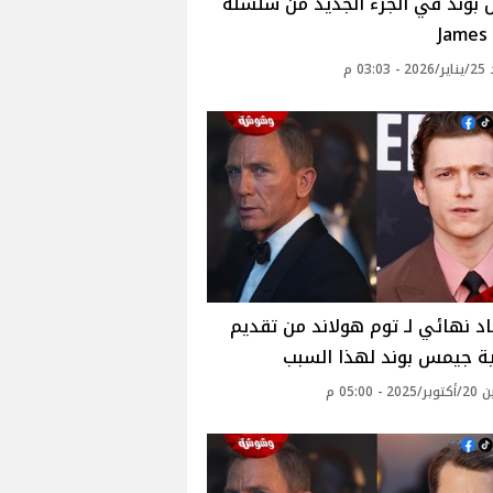
بوند في الجزء الجديد من سلسلة
James
03: م
د نهائي لـ توم هولاند من تقديم
 جيمس بوند لهذا السبب
 - 05:00 م