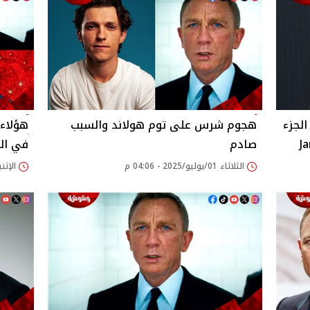
لجزء
هجوم شرس على توم هولاند والسبب
هؤلاء
صادم
في الج
الثلاثاء 01/يوليو/2025 - 04:06 م
الإثنين 30/يونيو/2025