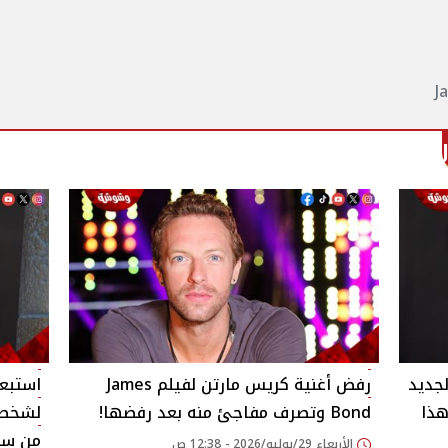
لجديد
رفض أغنية كريس مارتن لفيلم James
استبعا
James  في هذا
Bond وتصرف مفاجئ منه بعد رفضها!
لشخصي
من سلسلة es Bond
الأربعاء 29/يوليو/2026 - 12:38 ص