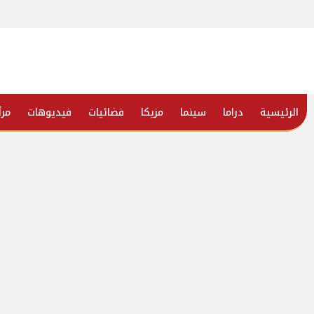
الرئيسية
دراما
سينما
مزيكا
فضائيات
فيديوهات
مرأ