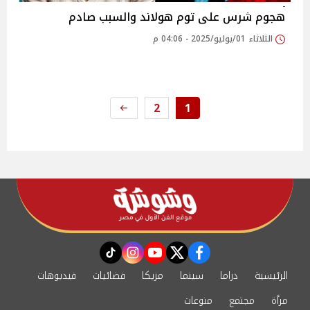
هجوم شرس على توم هولاند والسبب صادم
الثلاثاء 01/يوليو/2025 - 04:06 م
2
1
instagram
tiktok
youtube
twitter
facebook
الرئيسية
دراما
سينما
مزيكا
فضائيات
فيديوهات
مرأة
مجتمع
منوعات