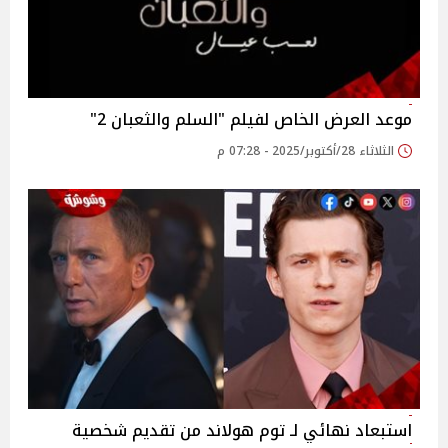
موعد العرض الخاص لفيلم "السلم والثعبان 2"
الثلاثاء 28/أكتوبر/2025 - 07:28 م
استبعاد نهائي لـ توم هولاند من تقديم شخصية