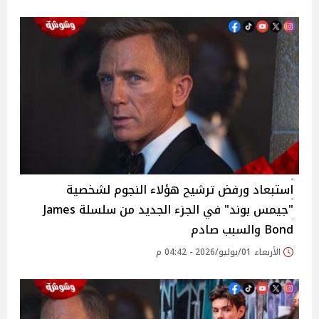
استبعاد ورفض ترشيح هؤلاء النجوم لشخصية
"جيمس بوند" في الجزء الجديد من سلسلة James
Bond والسبب صادم
الأربعاء 01/يوليو/2026 - 04:42 م