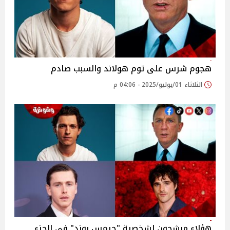
هجوم شرس على توم هولاند والسبب صادم
الثلاثاء 01/يوليو/2025 - 04:06 م
هؤلاء مرشحون لشخصية "جيمس بوند" في الجزء