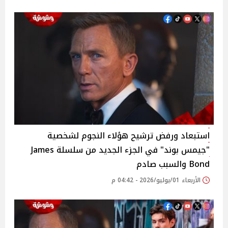
استبعاد ورفض ترشيح هؤلاء النجوم لشخصية
"جيمس بوند" في الجزء الجديد من سلسلة James
Bond والسبب صادم
الأربعاء 01/يوليو/2026 - 04:42 م