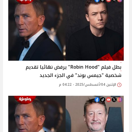
بطل فيلم "Robin Hood" يرفض نهائيا تقديم
شخصية "جيمس بوند" في الجزء الجديد
الإثنين 04/أغسطس/2025 - 04:22 م